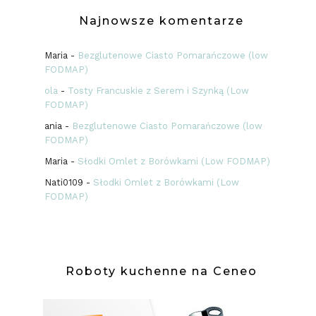
Najnowsze komentarze
Maria
-
Bezglutenowe Ciasto Pomarańczowe (low
FODMAP)
ola
-
Tosty Francuskie z Serem i Szynką (Low
FODMAP)
ania
-
Bezglutenowe Ciasto Pomarańczowe (low
FODMAP)
Maria
-
Słodki Omlet z Borówkami (Low FODMAP)
Nati0109
-
Słodki Omlet z Borówkami (Low
FODMAP)
Roboty kuchenne na Ceneo