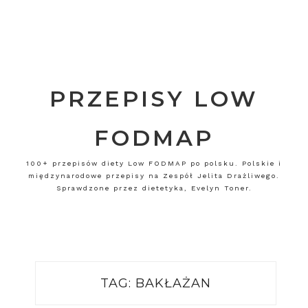
PRZEPISY LOW
FODMAP
100+ przepisów diety Low FODMAP po polsku. Polskie i
międzynarodowe przepisy na Zespół Jelita Drażliwego.
Sprawdzone przez dietetyka, Evelyn Toner.
TAG:
BAKŁAŻAN