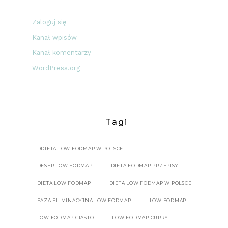
Zaloguj się
Kanał wpisów
Kanał komentarzy
WordPress.org
Tagi
DDIETA LOW FODMAP W POLSCE
DESER LOW FODMAP
DIETA FODMAP PRZEPISY
DIETA LOW FODMAP
DIETA LOW FODMAP W POLSCE
FAZA ELIMINACYJNA LOW FODMAP
LOW FODMAP
LOW FODMAP CIASTO
LOW FODMAP CURRY