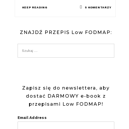
DO
KEEP READING
5 KOMENTARZY
PIERNIKI
BEZGLUT
ZNAJDŹ PRZEPIS Low FODMAP:
LOW
FODMAP
Zapisz się do newslettera, aby
dostać DARMOWY e-book z
przepisami Low FODMAP!
Email Address