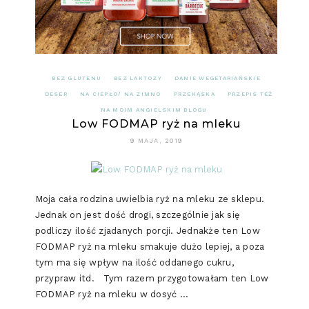
BEZ GLUTENU
BEZ LAKTOZY
DANIE WEGETARIAŃSKIE
DESER
NA CIEPŁO/ NA ZIMNO
PRZEKĄSKA
PRZEPIS TEŻ
NA MOIM ANGIELSKIM BLOGU
Low FODMAP ryż na mleku
9 MAJA, 2019
Moja cała rodzina uwielbia ryż na mleku ze sklepu.
Jednak on jest dość drogi, szczególnie jak się
podliczy ilość zjadanych porcji. Jednakże ten Low
FODMAP ryż na mleku smakuje dużo lepiej, a poza
tym ma się wpływ na ilość oddanego cukru,
przypraw itd. Tym razem przygotowałam ten Low
FODMAP ryż na mleku w dosyć …