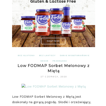
BEZ GLUTENU
BEZ LAKTOZY
DANIE WEGETARIAŃSKIE
DESER
PRZEKĄSKA
Low FODMAP Sorbet Melonowy z
Miętą
27 CZERWCA, 2020
Low FODMAP Sorbet Melonowy z Miętą jest
doskonały na gorącą pogodę. Słodki i orzeźwiający,