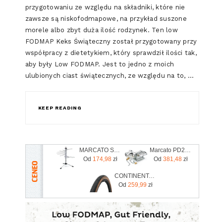
przygotowaniu ze względu na składniki, które nie
zawsze są niskofodmapowe, na przykład suszone
morele albo zbyt duża ilość rodzynek. Ten low
FODMAP Keks Świąteczny został przygotowany przy
współpracy z dietetykiem, który sprawdził ilości tak,
aby były Low FODMAP. Jest to jedno z moich
ulubionych ciast świątecznych, ze względu na to, …
KEEP READING
MARCATO SUSZARKA DO MAKARONU TPNEU
Marcato PD220V
Od
174,98
zł
Od
381,48
zł
CONTINENTAL opona Terra Competition Trail czarny-brązowy mieszanka Grip rozmiar 700x40C kod CO0150759
Od
259,99
zł