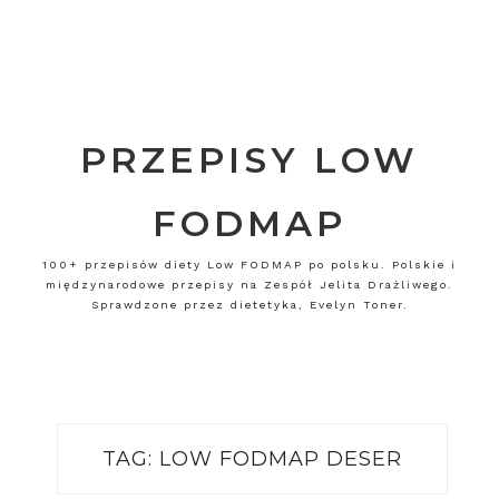
PRZEPISY LOW
FODMAP
100+ przepisów diety Low FODMAP po polsku. Polskie i
międzynarodowe przepisy na Zespół Jelita Drażliwego.
Sprawdzone przez dietetyka, Evelyn Toner.
TAG:
LOW FODMAP DESER