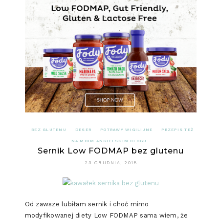
CZEKOLA
BUDYŃ
JAGLANY
BEZ GLUTENU
DESER
POTRAWY WIGILIJNE
PRZEPIS TEŻ
NA MOIM ANGIELSKIM BLOGU
Sernik Low FODMAP bez glutenu
23 GRUDNIA, 2018
Od zawsze lubiłam sernik i choć mimo
modyfikowanej diety Low FODMAP sama wiem, że