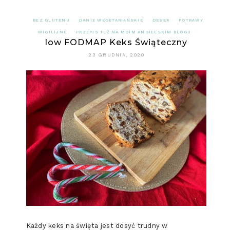
BEZ GLUTENU
DANIE WEGETARIAŃSKIE
DESER
POTRAWY
WIGILIJNE
PRZEPIS TEŻ NA MOIM ANGIELSKIM BLOGU
low FODMAP Keks Świąteczny
23 GRUDNIA, 2020
Każdy keks na święta jest dosyć trudny w