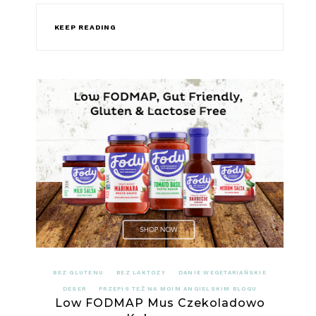
KEEP READING
BEZ GLUTENU
BEZ LAKTOZY
DANIE WEGETARIAŃSKIE
DESER
PRZEPIS TEŻ NA MOIM ANGIELSKIM BLOGU
Low FODMAP Mus Czekoladowo