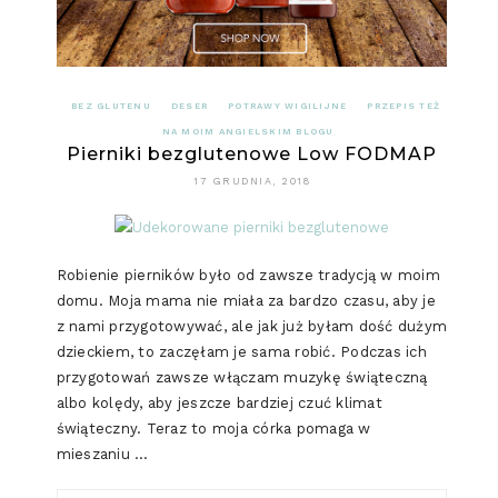
BEZ GLUTENU
DESER
POTRAWY WIGILIJNE
PRZEPIS TEŻ
NA MOIM ANGIELSKIM BLOGU
Pierniki bezglutenowe Low FODMAP
17 GRUDNIA, 2018
Robienie pierników było od zawsze tradycją w moim
domu. Moja mama nie miała za bardzo czasu, aby je
z nami przygotowywać, ale jak już byłam dość dużym
dzieckiem, to zaczęłam je sama robić. Podczas ich
przygotowań zawsze włączam muzykę świąteczną
albo kolędy, aby jeszcze bardziej czuć klimat
świąteczny. Teraz to moja córka pomaga w
mieszaniu …