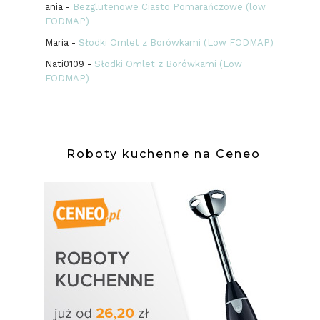
ania
-
Bezglutenowe Ciasto Pomarańczowe (low
FODMAP)
Maria
-
Słodki Omlet z Borówkami (Low FODMAP)
Nati0109
-
Słodki Omlet z Borówkami (Low
FODMAP)
Roboty kuchenne na Ceneo