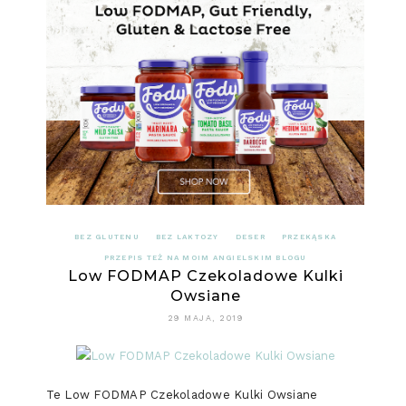
BEZ GLUTENU
BEZ LAKTOZY
DESER
PRZEKĄSKA
PRZEPIS TEŻ NA MOIM ANGIELSKIM BLOGU
Low FODMAP Czekoladowe Kulki
Owsiane
29 MAJA, 2019
Te Low FODMAP Czekoladowe Kulki Owsiane