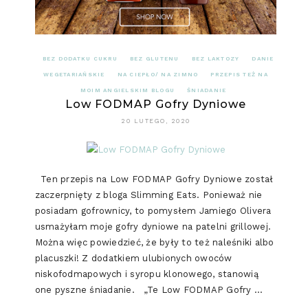
BEZ DODATKU CUKRU
BEZ GLUTENU
BEZ LAKTOZY
DANIE
WEGETARIAŃSKIE
NA CIEPŁO/ NA ZIMNO
PRZEPIS TEŻ NA
MOIM ANGIELSKIM BLOGU
ŚNIADANIE
Low FODMAP Gofry Dyniowe
20 LUTEGO, 2020
Ten przepis na Low FODMAP Gofry Dyniowe został
zaczerpnięty z bloga Slimming Eats. Ponieważ nie
posiadam gofrownicy, to pomysłem Jamiego Olivera
usmażyłam moje gofry dyniowe na patelni grillowej.
Można więc powiedzieć, że były to też naleśniki albo
placuszki! Z dodatkiem ulubionych owoców
niskofodmapowych i syropu klonowego, stanowią
one pyszne śniadanie. „Te Low FODMAP Gofry …