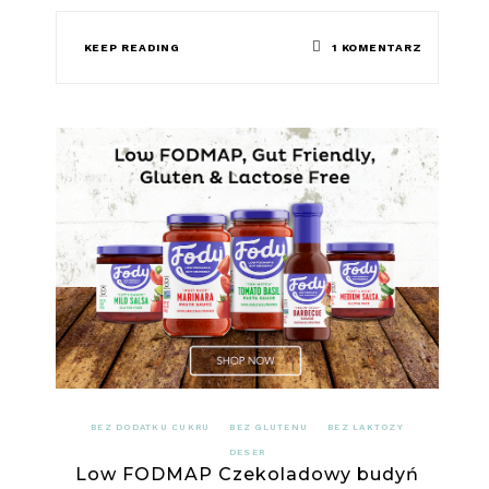
DO
KEEP READING
1 KOMENTARZ
LOW
FODMAP
RYŻ
NA
MLEKU
BEZ DODATKU CUKRU
BEZ GLUTENU
BEZ LAKTOZY
DESER
Low FODMAP Czekoladowy budyń