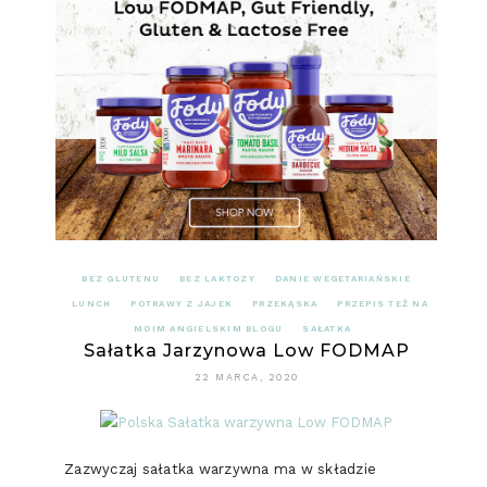
BEZ GLUTENU
BEZ LAKTOZY
DANIE WEGETARIAŃSKIE
LUNCH
POTRAWY Z JAJEK
PRZEKĄSKA
PRZEPIS TEŻ NA
MOIM ANGIELSKIM BLOGU
SAŁATKA
Sałatka Jarzynowa Low FODMAP
22 MARCA, 2020
Zazwyczaj sałatka warzywna ma w składzie