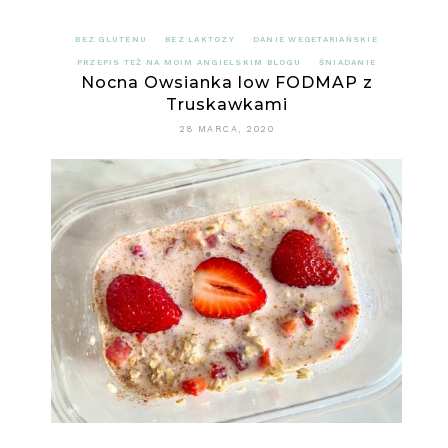
BEZ GLUTENU
BEZ LAKTOZY
DANIE WEGETARIAŃSKIE
PRZEPIS TEŻ NA MOIM ANGIELSKIM BLOGU
ŚNIADANIE
Nocna Owsianka low FODMAP z
Truskawkami
28 MARCA, 2020