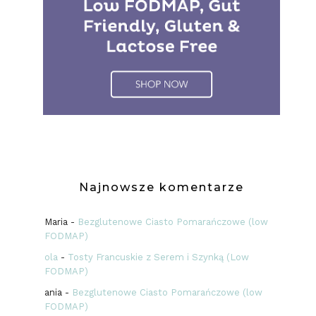
Najnowsze komentarze
Maria
-
Bezglutenowe Ciasto Pomarańczowe (low
FODMAP)
ola
-
Tosty Francuskie z Serem i Szynką (Low
FODMAP)
ania
-
Bezglutenowe Ciasto Pomarańczowe (low
FODMAP)