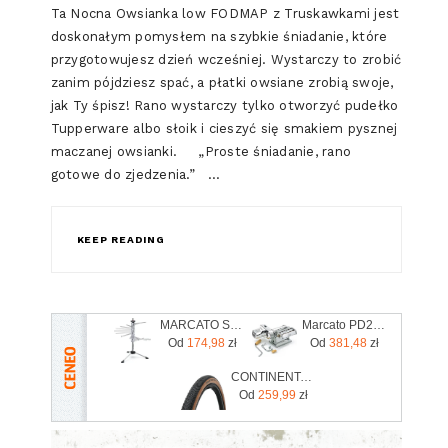
Ta Nocna Owsianka low FODMAP z Truskawkami jest
doskonałym pomysłem na szybkie śniadanie, które
przygotowujesz dzień wcześniej. Wystarczy to zrobić
zanim pójdziesz spać, a płatki owsiane zrobią swoje,
jak Ty śpisz! Rano wystarczy tylko otworzyć pudełko
Tupperware albo słoik i cieszyć się smakiem pysznej
maczanej owsianki. „Proste śniadanie, rano
gotowe do zjedzenia.” …
KEEP READING
MARCATO SUSZARKA DO MAKARONU TPNEU
Marcato PD220V
Od
174,98
zł
Od
381,48
zł
CONTINENTAL opona Terra Competition Trail czarny-brązowy mieszanka Grip rozmiar 700x40C kod CO0150759
Od
259,99
zł