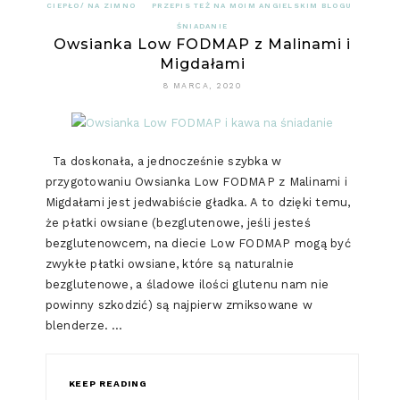
CIEPŁO/ NA ZIMNO
PRZEPIS TEŻ NA MOIM ANGIELSKIM BLOGU
ŚNIADANIE
Owsianka Low FODMAP z Malinami i
Migdałami
8 MARCA, 2020
Ta doskonała, a jednocześnie szybka w
przygotowaniu Owsianka Low FODMAP z Malinami i
Migdałami jest jedwabiście gładka. A to dzięki temu,
że płatki owsiane (bezglutenowe, jeśli jesteś
bezglutenowcem, na diecie Low FODMAP mogą być
zwykłe płatki owsiane, które są naturalnie
bezglutenowe, a śladowe ilości glutenu nam nie
powinny szkodzić) są najpierw zmiksowane w
blenderze. …
KEEP READING