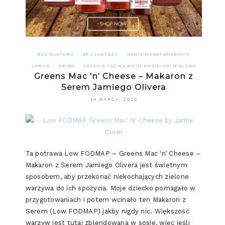
BEZ GLUTENU
BEZ LAKTOZY
DANIE WEGETARIAŃSKIE
LUNCH
OBIAD
PRZEPIS TEŻ NA MOIM ANGIELSKIM BLOGU
Greens Mac 'n’ Cheese – Makaron z
Serem Jamiego Olivera
14 MARCA, 2020
Ta potrawa Low FODMAP – Greens Mac 'n’ Cheese –
Makaron z Serem Jamiego Olivera jest świetnym
sposobem, aby przekonać niekochających zielone
warzywa do ich spożycia. Moje dziecko pomagało w
przygotowaniach i potem wcinało ten Makaron z
Serem (Low FODMAP) jakby nigdy nic. Większość
warzyw jest tutaj zblendowana w sosie, więc jeśli