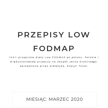
PRZEPISY LOW
FODMAP
100+ przepisów diety Low FODMAP po polsku. Polskie i
międzynarodowe przepisy na Zespół Jelita Drażliwego.
Sprawdzone przez dietetyka, Evelyn Toner.
MIESIĄC:
MARZEC 2020