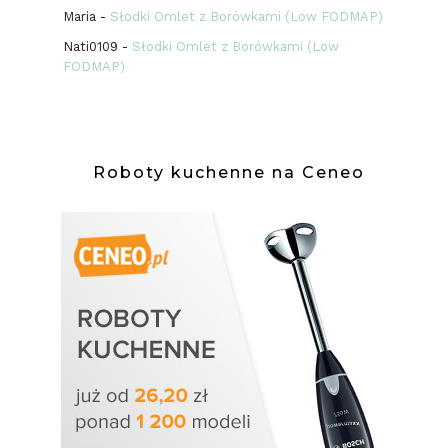
Maria
-
Słodki Omlet z Borówkami (Low FODMAP)
Nati0109
-
Słodki Omlet z Borówkami (Low
FODMAP)
Roboty kuchenne na Ceneo