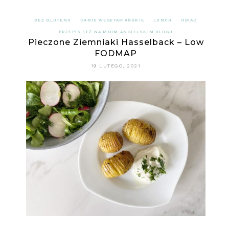
BEZ GLUTENU
DANIE WEGETARIAŃSKIE
LUNCH
OBIAD
PRZEPIS TEŻ NA MOIM ANGIELSKIM BLOGU
Pieczone Ziemniaki Hasselback – Low
FODMAP
19 LUTEGO, 2021