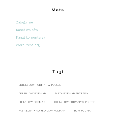
Meta
Zaloguj się
Kanał wpisów
Kanał komentarzy
WordPress.org
Tagi
DDIETA LOW FODMAP W POLSCE
DESER LOW FODMAP
DIETA FODMAP PRZEPISY
DIETA LOW FODMAP
DIETA LOW FODMAP W POLSCE
FAZA ELIMINACYJNA LOW FODMAP
LOW FODMAP