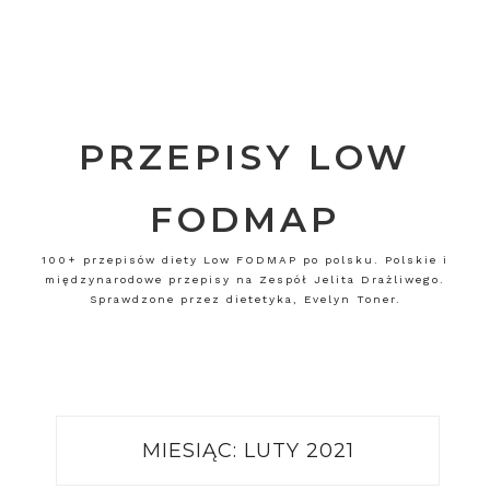
PRZEPISY LOW
FODMAP
100+ przepisów diety Low FODMAP po polsku. Polskie i
międzynarodowe przepisy na Zespół Jelita Drażliwego.
Sprawdzone przez dietetyka, Evelyn Toner.
MIESIĄC:
LUTY 2021