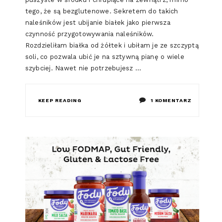
tego, że są bezglutenowe. Sekretem do takich
naleśników jest ubijanie białek jako pierwsza
czynność przygotowywania naleśników.
Rozdzieliłam białka od żółtek i ubiłam je ze szczyptą
soli, co pozwala ubić je na sztywną pianę o wiele
szybciej. Nawet nie potrzebujesz …
DO
KEEP READING
1 KOMENTARZ
LOW
FODMAP
AMERYKAŃ
NALEŚNIKI