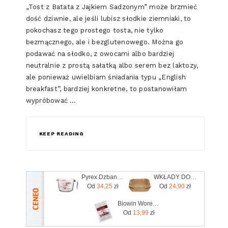
„Tost z Batata z Jajkiem Sadzonym” może brzmieć
dość dziwnie, ale jeśli lubisz słodkie ziemniaki, to
pokochasz tego prostego tosta, nie tylko
bezmącznego, ale i bezglutenowego. Można go
podawać na słodko, z owocami albo bardziej
neutralnie z prostą sałatką albo serem bez laktozy,
ale ponieważ uwielbiam śniadania typu „English
breakfast”, bardziej konkretne, to postanowiłam
wypróbować …
KEEP READING
Pyrex Dzbanek Szklany Z Miarką 1000Ml
WKŁADY DO FRYTOWNICY BEZTŁUSZCZOWEJ AIR FRYER - 20/23 x 4,5cm - 50 szt. kw
Od
34,25
zł
Od
24,90
zł
Biowin Woreczki Foliowe Do Szynkowaru 20Szt. (worszy15sn20)
Od
13,99
zł