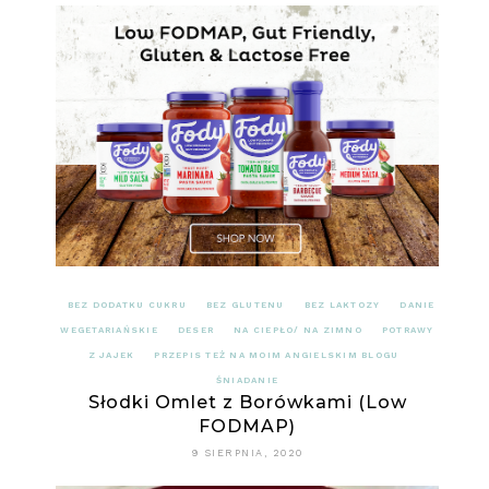
BEZ DODATKU CUKRU
BEZ GLUTENU
BEZ LAKTOZY
DANIE
WEGETARIAŃSKIE
DESER
NA CIEPŁO/ NA ZIMNO
POTRAWY
Z JAJEK
PRZEPIS TEŻ NA MOIM ANGIELSKIM BLOGU
ŚNIADANIE
Słodki Omlet z Borówkami (Low
FODMAP)
9 SIERPNIA, 2020