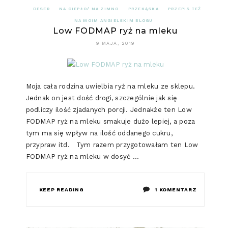
DESER
NA CIEPŁO/ NA ZIMNO
PRZEKĄSKA
PRZEPIS TEŻ
NA MOIM ANGIELSKIM BLOGU
Low FODMAP ryż na mleku
9 MAJA, 2019
Moja cała rodzina uwielbia ryż na mleku ze sklepu.
Jednak on jest dość drogi, szczególnie jak się
podliczy ilość zjadanych porcji. Jednakże ten Low
FODMAP ryż na mleku smakuje dużo lepiej, a poza
tym ma się wpływ na ilość oddanego cukru,
przypraw itd. Tym razem przygotowałam ten Low
FODMAP ryż na mleku w dosyć …
DO
KEEP READING
1 KOMENTARZ
LOW
FODMAP