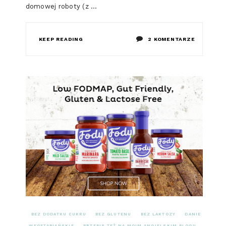
domowej roboty (z …
DO
KEEP READING
2 KOMENTARZE
SŁODKI
OMLET
Z
BORÓWKA
(LOW
FODMAP)
BEZ DODATKU CUKRU
BEZ GLUTENU
BEZ LAKTOZY
DANIE
WEGETARIAŃSKIE
PRZEPIS TEŻ NA MOIM ANGIELSKIM BLOGU