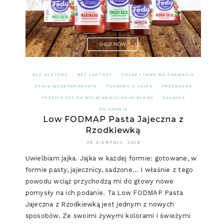
BEZ GLUTENU
BEZ LAKTOZY
CHLEB I INNE NA ZAKWASIE
DANIE WEGETARIAŃSKIE
POTRAWY Z JAJEK
PRZEKĄSKA
PRZEPIS TEŻ NA MOIM ANGIELSKIM BLOGU
SAŁATKA
ŚNIADANIE
Low FODMAP Pasta Jajeczna z
Rzodkiewką
28 SIERPNIA, 2019
Uwielbiam jajka. Jajka w każdej formie: gotowane, w
formie pasty, jajecznicy, sadzone… I właśnie z tego
powodu wciąż przychodzą mi do głowy nowe
pomysły na ich podanie. Ta Low FODMAP Pasta
Jajeczna z Rzodkiewką jest jednym z nowych
sposobów. Ze swoimi żywymi kolorami i świeżymi