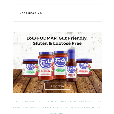
KEEP READING
BEZ GLUTENU
BEZ LAKTOZY
DANIE WEGETARIAŃSKIE
NA
CIEPŁO/ NA ZIMNO
PRZEPIS TEŻ NA MOIM ANGIELSKIM BLOGU
ŚNIADANIE