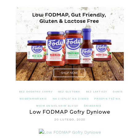
BEZ DODATKU CUKRU
BEZ GLUTENU
BEZ LAKTOZY
DANIE
WEGETARIAŃSKIE
NA CIEPŁO/ NA ZIMNO
PRZEPIS TEŻ NA
MOIM ANGIELSKIM BLOGU
ŚNIADANIE
Low FODMAP Gofry Dyniowe
20 LUTEGO, 2020