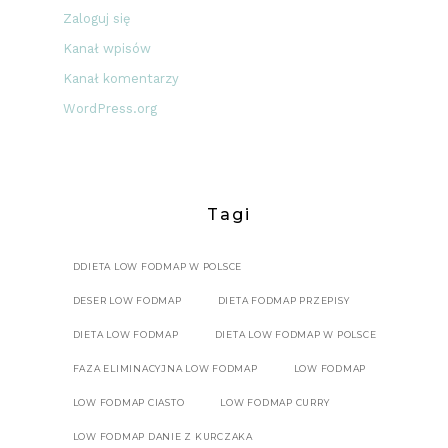
Zaloguj się
Kanał wpisów
Kanał komentarzy
WordPress.org
Tagi
DDIETA LOW FODMAP W POLSCE
DESER LOW FODMAP
DIETA FODMAP PRZEPISY
DIETA LOW FODMAP
DIETA LOW FODMAP W POLSCE
FAZA ELIMINACYJNA LOW FODMAP
LOW FODMAP
LOW FODMAP CIASTO
LOW FODMAP CURRY
LOW FODMAP DANIE Z KURCZAKA