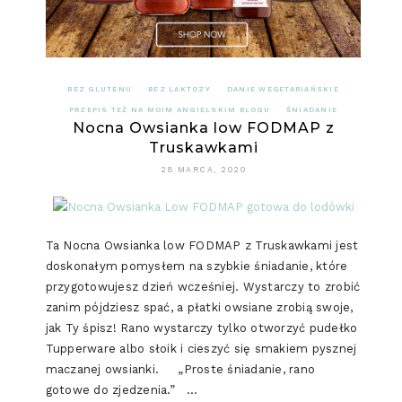
BEZ GLUTENU
BEZ LAKTOZY
DANIE WEGETARIAŃSKIE
PRZEPIS TEŻ NA MOIM ANGIELSKIM BLOGU
ŚNIADANIE
Nocna Owsianka low FODMAP z
Truskawkami
28 MARCA, 2020
Ta Nocna Owsianka low FODMAP z Truskawkami jest
doskonałym pomysłem na szybkie śniadanie, które
przygotowujesz dzień wcześniej. Wystarczy to zrobić
zanim pójdziesz spać, a płatki owsiane zrobią swoje,
jak Ty śpisz! Rano wystarczy tylko otworzyć pudełko
Tupperware albo słoik i cieszyć się smakiem pysznej
maczanej owsianki. „Proste śniadanie, rano
gotowe do zjedzenia.” …