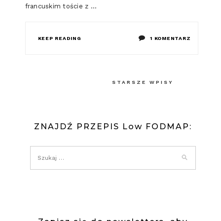
francuskim toście z …
DO
KEEP READING
1 KOMENTARZ
LOW
FODMAP
Nawigacja
STARSZE WPISY
JAJKO
po
W
wpisach
KOSZULC
ZNAJDŹ PRZEPIS Low FODMAP:
NA
FRANCUSK
TOŚCIE