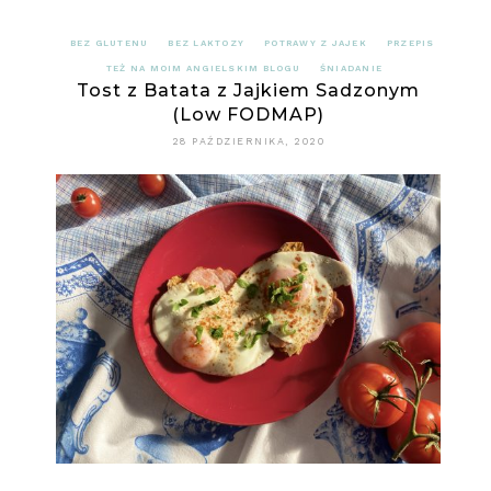
BEZ GLUTENU
BEZ LAKTOZY
POTRAWY Z JAJEK
PRZEPIS
TEŻ NA MOIM ANGIELSKIM BLOGU
ŚNIADANIE
Tost z Batata z Jajkiem Sadzonym
(Low FODMAP)
28 PAŹDZIERNIKA, 2020