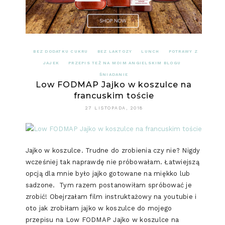
BEZ DODATKU CUKRU
BEZ LAKTOZY
LUNCH
POTRAWY Z
JAJEK
PRZEPIS TEŻ NA MOIM ANGIELSKIM BLOGU
ŚNIADANIE
Low FODMAP Jajko w koszulce na
francuskim toście
27 LISTOPADA, 2018
Jajko w koszulce. Trudne do zrobienia czy nie? Nigdy
wcześniej tak naprawdę nie próbowałam. Łatwiejszą
opcją dla mnie było jajko gotowane na miękko lub
sadzone. Tym razem postanowiłam spróbować je
zrobić! Obejrzałam film instruktażowy na youtubie i
oto jak zrobiłam jajko w koszulce do mojego
przepisu na Low FODMAP Jajko w koszulce na