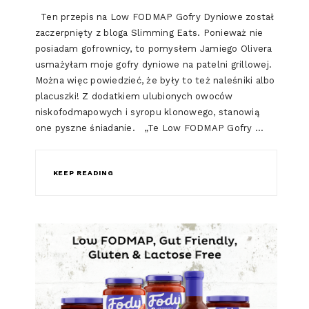
Ten przepis na Low FODMAP Gofry Dyniowe został
zaczerpnięty z bloga Slimming Eats. Ponieważ nie
posiadam gofrownicy, to pomysłem Jamiego Olivera
usmażyłam moje gofry dyniowe na patelni grillowej.
Można więc powiedzieć, że były to też naleśniki albo
placuszki! Z dodatkiem ulubionych owoców
niskofodmapowych i syropu klonowego, stanowią
one pyszne śniadanie. „Te Low FODMAP Gofry …
KEEP READING