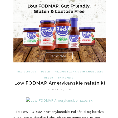
RYŻ
NA
MLEKU
BEZ GLUTENU
DESER
PRZEPIS TEŻ NA MOIM ANGIELSKIM
BLOGU
ŚNIADANIE
Low FODMAP Amerykańskie naleśniki
17 MARCA, 2019
Te Low FODMAP Amerykańskie naleśniki są bardzo
puszyste w środku i chrupiące na zewnątrz, mimo