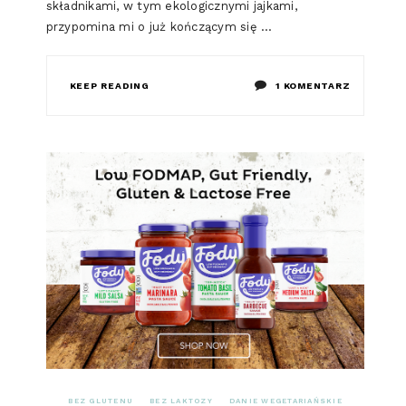
składnikami, w tym ekologicznymi jajkami,
przypomina mi o już kończącym się …
DO
KEEP READING
1 KOMENTARZ
LOW
FODMAP
PASTA
JAJECZNA
Z
RZODKIE
BEZ GLUTENU
BEZ LAKTOZY
DANIE WEGETARIAŃSKIE