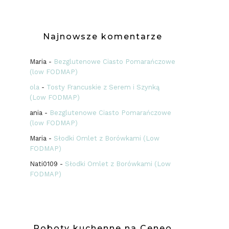
Najnowsze komentarze
Maria
-
Bezglutenowe Ciasto Pomarańczowe
(low FODMAP)
ola
-
Tosty Francuskie z Serem i Szynką
(Low FODMAP)
ania
-
Bezglutenowe Ciasto Pomarańczowe
(low FODMAP)
Maria
-
Słodki Omlet z Borówkami (Low
FODMAP)
Nati0109
-
Słodki Omlet z Borówkami (Low
FODMAP)
Roboty kuchenne na Ceneo