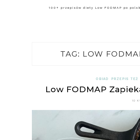
100+ przepisów diety Low FODMAP po polsku
TAG:
LOW FODMAP
OBIAD
PRZEPIS TEŻ
Low FODMAP Zapiek
10 K