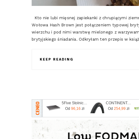
Kto nie lubi mięsnej zapiekanki z chrupiącymi zi
Wołowa Hash Brown jest połączeniem typowej brytyjs
wierzchu i pod nimi warstwę mielonego z warzywami
brytyjskiego śniadania. Odkryłam ten przepis w ksi
KEEP READING
5Five Stolnica Stalowa Z Rantem 50X40Cm
CONTINENTAL opona Terra Competition Trail 700 x 40C mieszanka Grip CO0150758
Od
96,16
zł
Od
254,99
zł