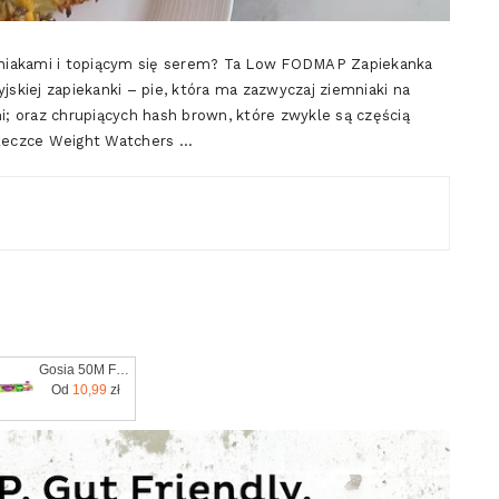
emniakami i topiącym się serem? Ta Low FODMAP Zapiekanka
kiej zapiekanki – pie, która ma zazwyczaj ziemniaki na
; oraz chrupiących hash brown, które zwykle są częścią
ążeczce Weight Watchers …
Gosia 50M Folia Do Żywności Z Ucinarką
Od
10,99
zł