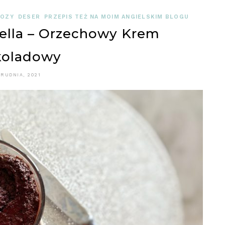
TOZY
DESER
PRZEPIS TEŻ NA MOIM ANGIELSKIM BLOGU
lla – Orzechowy Krem
koladowy
GRUDNIA, 2021