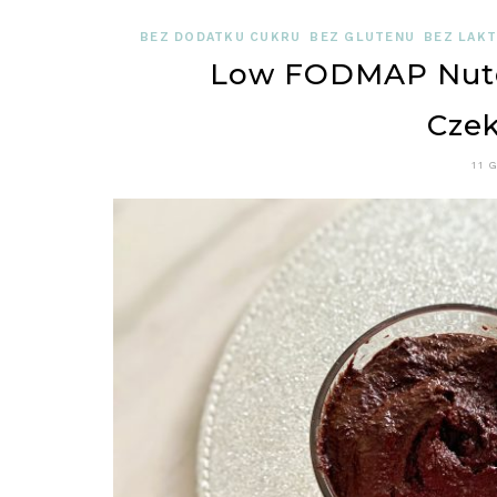
BEZ DODATKU CUKRU
BEZ GLUTENU
BEZ LAK
Low FODMAP Nute
Cze
11 