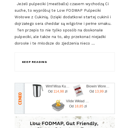
Jeżeli pulpeciki (meatballs) czasem wychodzą Ci
suche, to wypróbuj te Low FODMAP Pulpeciki
Wołowe z Cukinią. Dzięki dodatkowi startej cukinii i
dojrzałego sera cheddar są wilgotne i pełne smaku.
Ten przepis to nie tylko sposób na doskonałe
pulpeciki, ale także na to, aby przekonać niejadki
dorosłe i te młodsze do zjedzenia nieco …
KEEP READING
Wmf Misa Kuchenna Z Rączką I Pokrywką 1,5 L 0645676030
Biowin Woreczki Foliowe Do Szynkowaru 20Szt. (worszy15sn20)
Od
114,98
zł
Od
13,99
zł
Vilde Wkład Do Frytkownicy Air Fryer Beztłuszczowej Silikonowy Szary 22cm
Od
18,85
zł