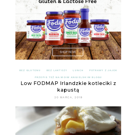
BEZ GLUTENU
BEZ LAKTOZY
LUNCH
POTRAWY Z JAJEK
PRZEPIS TEŻ NA MOIM ANGIELSKIM BLOGU
Low FODMAP Irlandzkie kotleciki z
kapustą
20 MARCA, 2019