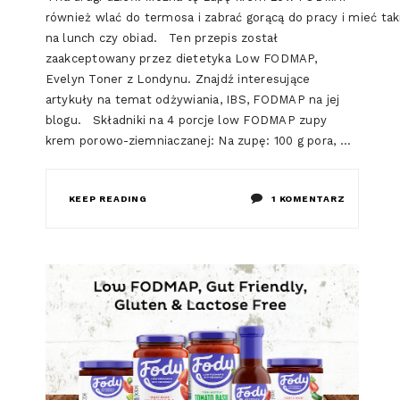
również wlać do termosa i zabrać gorącą do pracy i mieć ta
na lunch czy obiad. Ten przepis został
zaakceptowany przez dietetyka Low FODMAP,
Evelyn Toner z Londynu. Znajdź interesujące
artykuły na temat odżywiania, IBS, FODMAP na jej
blogu. Składniki na 4 porcje low FODMAP zupy
krem porowo-ziemniaczanej: Na zupę: 100 g pora, …
DO
KEEP READING
1 KOMENTARZ
ZUPA
KREM
POROWO
–
ZIEMNIAC
(LOW