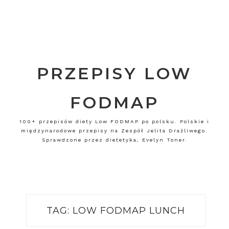
PRZEPISY LOW
FODMAP
100+ przepisów diety Low FODMAP po polsku. Polskie i
międzynarodowe przepisy na Zespół Jelita Drażliwego.
Sprawdzone przez dietetyka, Evelyn Toner.
TAG:
LOW FODMAP LUNCH