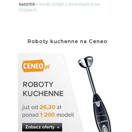
Nati0109
-
Słodki Omlet z Borówkami (Low
FODMAP)
Roboty kuchenne na Ceneo