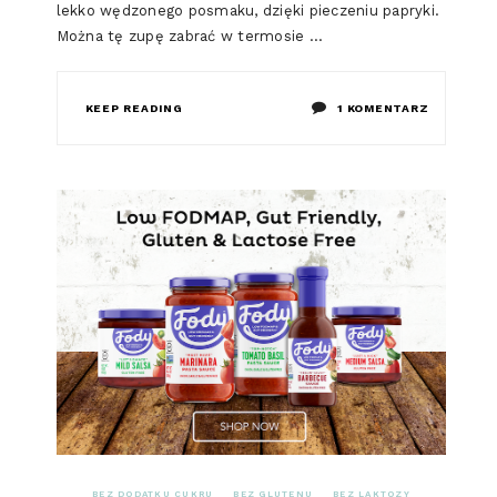
lekko wędzonego posmaku, dzięki pieczeniu papryki.
Można tę zupę zabrać w termosie …
DO
KEEP READING
1 KOMENTARZ
LOW
FODMAP
ZUPA
KREM
PAPRYKO
–
POMIDOR
BEZ DODATKU CUKRU
BEZ GLUTENU
BEZ LAKTOZY