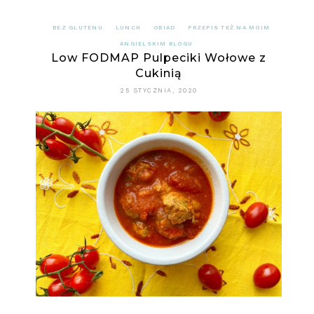
BEZ GLUTENU
LUNCH
OBIAD
PRZEPIS TEŻ NA MOIM
ANGIELSKIM BLOGU
Low FODMAP Pulpeciki Wołowe z
Cukinią
25 STYCZNIA, 2020