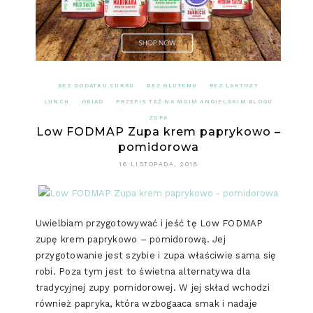
FODMAP)
BEZ DODATKU CUKRU
BEZ GLUTENU
BEZ LAKTOZY
LUNCH
OBIAD
PRZEPIS TEŻ NA MOIM ANGIELSKIM BLOGU
ZUPA
Low FODMAP Zupa krem paprykowo –
pomidorowa
16 LISTOPADA, 2018
Uwielbiam przygotowywać i jeść tę Low FODMAP
zupę krem paprykowo – pomidorową. Jej
przygotowanie jest szybie i zupa właściwie sama się
robi. Poza tym jest to świetna alternatywa dla
tradycyjnej zupy pomidorowej. W jej skład wchodzi
również papryka, która wzbogaaca smak i nadaje