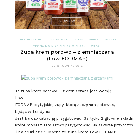
BEZ GLUTENU
BEZ LAKTOZY
LUNCH
OBIAD
PRZEPIS
TEŻ NA MOIM ANGIELSKIM BLOGU
ZUPA
Zupa krem porowo – ziemniaczana
(Low FODMAP)
29 GRUDNIA, 2018
Ta zupa krem porowo – ziemniaczana jest wersją
Low
FODMAP brytyjskiej zupy, którą zaczęłam gotować,
będąc w Londynie.
Jest bardzo łatwo ją przygotować. Są tylko 2 główne skład
które możesz sam łatwo przygotować. Ja zawsze przygotowuj
i na drugi dzień. Można tę zupę krem Low FODMAP