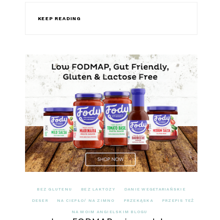
KEEP READING
BEZ GLUTENU
BEZ LAKTOZY
DANIE WEGETARIAŃSKIE
DESER
NA CIEPŁO/ NA ZIMNO
PRZEKĄSKA
PRZEPIS TEŻ
NA MOIM ANGIELSKIM BLOGU