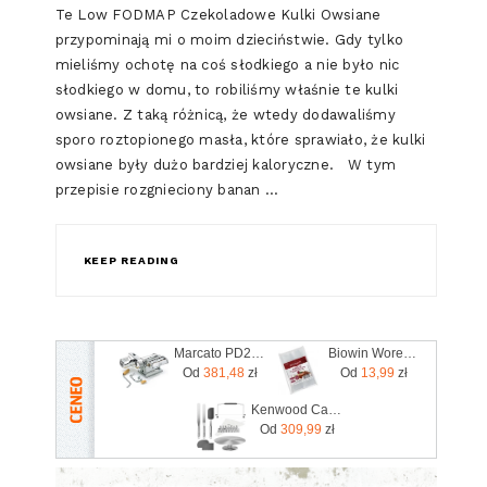
Te Low FODMAP Czekoladowe Kulki Owsiane
przypominają mi o moim dzieciństwie. Gdy tylko
mieliśmy ochotę na coś słodkiego a nie było nic
słodkiego w domu, to robiliśmy właśnie te kulki
owsiane. Z taką różnicą, że wtedy dodawaliśmy
sporo roztopionego masła, które sprawiało, że kulki
owsiane były dużo bardziej kaloryczne. W tym
przepisie rozgnieciony banan …
KEEP READING
Marcato PD220V
Biowin Woreczki Foliowe Do Szynkowaru 20Szt. (worszy15sn20)
Od
381,48
zł
Od
13,99
zł
Kenwood Cake Decorating Set KWSD100
Od
309,99
zł