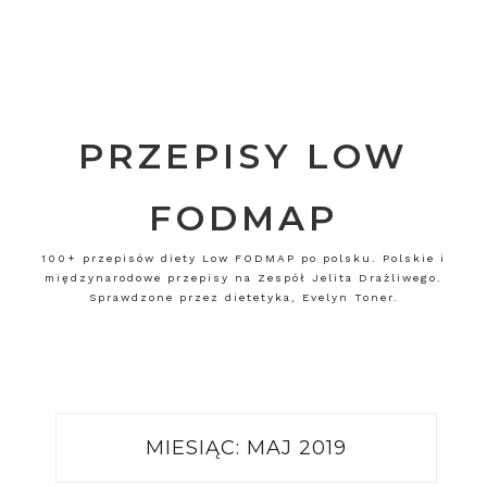
PRZEPISY LOW
FODMAP
100+ przepisów diety Low FODMAP po polsku. Polskie i
międzynarodowe przepisy na Zespół Jelita Drażliwego.
Sprawdzone przez dietetyka, Evelyn Toner.
MIESIĄC:
MAJ 2019