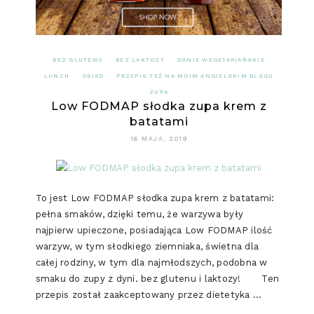
BEZ GLUTENU
BEZ LAKTOZY
DANIE WEGETARIAŃSKIE
LUNCH
OBIAD
PRZEPIS TEŻ NA MOIM ANGIELSKIM BLOGU
ZUPA
Low FODMAP słodka zupa krem z
batatami
16 MAJA, 2019
To jest Low FODMAP słodka zupa krem z batatami:
pełna smaków, dzięki temu, że warzywa były
najpierw upieczone, posiadająca Low FODMAP ilość
warzyw, w tym słodkiego ziemniaka, świetna dla
całej rodziny, w tym dla najmłodszych, podobna w
smaku do zupy z dyni. bez glutenu i laktozy! Ten
przepis został zaakceptowany przez dietetyka …