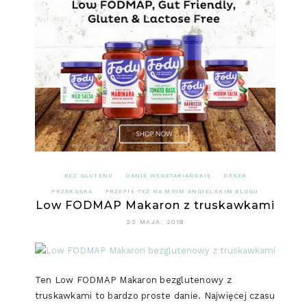
BEZ GLUTENU
DANIE WEGETARIAŃSKIE
DESER
PRZEKĄSKA
PRZEPIS TEŻ NA MOIM ANGIELSKIM BLOGU
Low FODMAP Makaron z truskawkami
23 MAJA, 2019
Ten Low FODMAP Makaron bezglutenowy z
truskawkami to bardzo proste danie. Najwięcej czasu