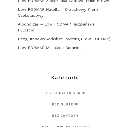
Low FODMAP Zapiekanka Wołowa Hash Brown
Low FODMAP Nutella – Orzechowy Krem
Czekoladowy
Albondigas – Low FODMAP Hiszpańskie
Pulpeciki
Bezglutenowy Yorkshire Pudding (Low FODMAP)
Low FODMAP Musaka z Baraniną
Kategorie
BEZ DODATKU CUKRU
BEZ GLUTENU
BEZ LAKTOZY