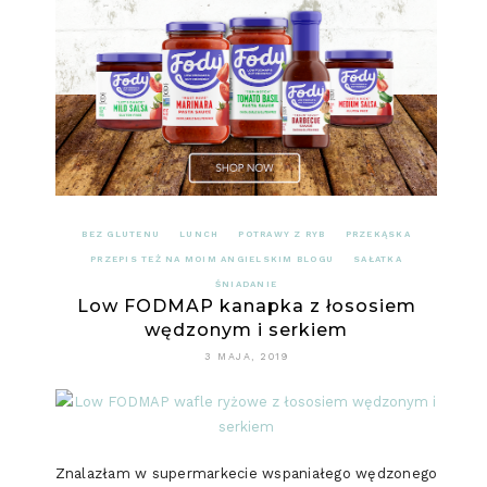
NA
MLEKU
BEZ GLUTENU
LUNCH
POTRAWY Z RYB
PRZEKĄSKA
PRZEPIS TEŻ NA MOIM ANGIELSKIM BLOGU
SAŁATKA
ŚNIADANIE
Low FODMAP kanapka z łososiem
wędzonym i serkiem
3 MAJA, 2019
Znalazłam w supermarkecie wspaniałego wędzonego