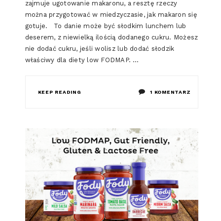
zajmuje ugotowanie makaronu, a resztę rzeczy
można przygotować w miedzyczasie, jak makaron się
gotuje. To danie może być słodkim lunchem lub
deserem, z niewielką ilością dodanego cukru. Możesz
nie dodać cukru, jeśli wolisz lub dodać słodzik
właściwy dla diety low FODMAP. …
DO
KEEP READING
1 KOMENTARZ
LOW
FODMAP
MAKARON
Z
TRUSKAW