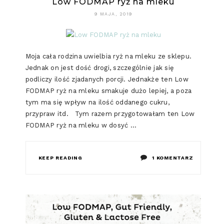
Low FODMAP ryż na mleku
9 MAJA, 2019
Moja cała rodzina uwielbia ryż na mleku ze sklepu.
Jednak on jest dość drogi, szczególnie jak się
podliczy ilość zjadanych porcji. Jednakże ten Low
FODMAP ryż na mleku smakuje dużo lepiej, a poza
tym ma się wpływ na ilość oddanego cukru,
przypraw itd. Tym razem przygotowałam ten Low
FODMAP ryż na mleku w dosyć …
DO
KEEP READING
1 KOMENTARZ
LOW
FODMAP
RYŻ