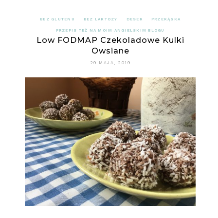
BEZ GLUTENU
BEZ LAKTOZY
DESER
PRZEKĄSKA
PRZEPIS TEŻ NA MOIM ANGIELSKIM BLOGU
Low FODMAP Czekoladowe Kulki
Owsiane
29 MAJA, 2019