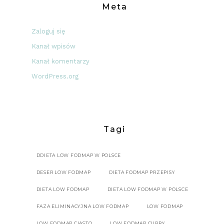
Meta
Zaloguj się
Kanał wpisów
Kanał komentarzy
WordPress.org
Tagi
DDIETA LOW FODMAP W POLSCE
DESER LOW FODMAP
DIETA FODMAP PRZEPISY
DIETA LOW FODMAP
DIETA LOW FODMAP W POLSCE
FAZA ELIMINACYJNA LOW FODMAP
LOW FODMAP
LOW FODMAP CIASTO
LOW FODMAP CURRY