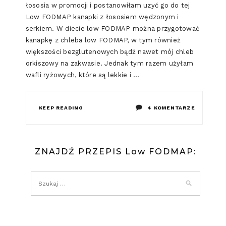
łososia w promocji i postanowiłam uzyć go do tej
Low FODMAP kanapki z łososiem wędzonym i
serkiem. W diecie low FODMAP można przygotować
kanapkę z chleba low FODMAP, w tym również
większości bezglutenowych bądź nawet mój chleb
orkiszowy na zakwasie. Jednak tym razem użyłam
wafli ryżowych, które są lekkie i …
DO
KEEP READING
4 KOMENTARZE
LOW
FODMAP
ZNAJDŹ PRZEPIS Low FODMAP:
KANAPKA
Z
ŁOSOSIEM
WĘDZONY