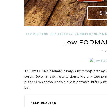
BEZ GLUTENU
BEZ LAKTOZY
NA CIEPŁO/ NA ZIM
Low FODMAP 
4 S
Te Low FODMAP roladki z indyka były moja przeką
serem żółtym i zawinięte w cienko krojony, wędzony 
przecież wiadomo, że to nie jest potrawa, którą j
bo …
KEEP READING