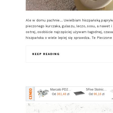
Ale w domu pachnie… Uwielbiam hiszpańską paprykę
pieczonego kurczaka, gulaszu, leczo, sosu, a nawet i
ostrej, osobiście najczęściej używam łagodnej, czas
hiszpańska o wiele lepiej się sprawdza. Te Pieczone
KEEP READING
Marcato PD220V
5Five Stolnica Stalowa Z Rantem 50X40Cm
Od
381,48
zł
Od
96,16
zł