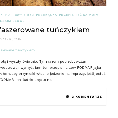
EK
POTRAWY Z RYB
PRZEKĄSKA
PRZEPIS TEŻ NA MOIM
ELSKIM BLOGU
faszerowane tuńczykiem
TYCZNIA, 2019
relą i wyszły świetnie. Tym razem potrzebowałam
westrową i wymyśliłam ten przepis na Low FODMAP jajka
em, aby przynieść własne jedzenie na imprezę, jeśli jesteś
w FODMAP. Inni ludzie często nie …
DO
2 KOMENTARZE
LOW
FODMA