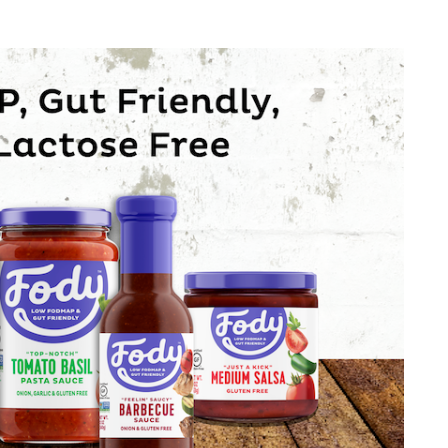
JAJKA
FASZER
TUŃCZY