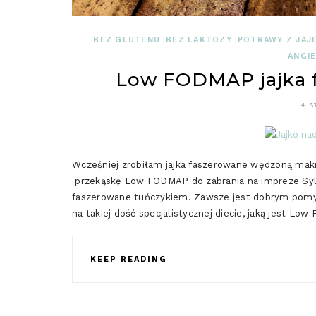
BEZ GLUTENU
BEZ LAKTOZY
POTRAWY Z JAJ
ANGI
Low FODMAP jajka 
4 S
Wcześniej zrobiłam jajka faszerowane wędzoną mak
przekąskę Low FODMAP do zabrania na impreze Syl
faszerowane tuńczykiem. Zawsze jest dobrym pomysł
na takiej dość specjalistycznej diecie, jaką jest Lo
KEEP READING