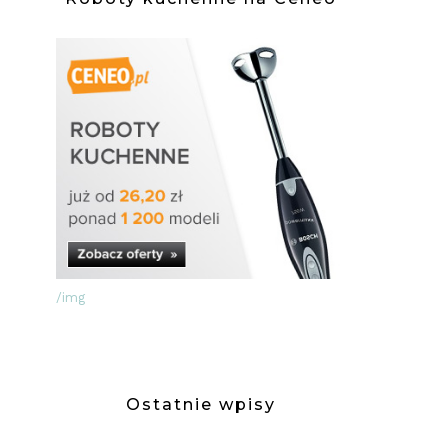
OWANE
KIEM
/img
Ostatnie wpisy