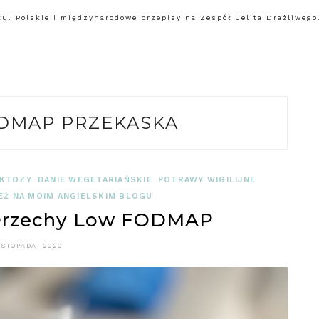
. Polskie i międzynarodowe przepisy na Zespół Jelita Drażliwego.
DMAP PRZEKASKA
AKTOZY
DANIE WEGETARIAŃSKIE
POTRAWY WIGILIJNE
EŻ NA MOIM ANGIELSKIM BLOGU
 Orzechy Low FODMAP
ISTOPADA, 2020