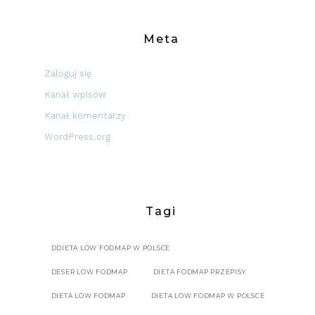
Meta
Zaloguj się
Kanał wpisów
Kanał komentarzy
WordPress.org
Tagi
DDIETA LOW FODMAP W POLSCE
DESER LOW FODMAP
DIETA FODMAP PRZEPISY
DIETA LOW FODMAP
DIETA LOW FODMAP W POLSCE