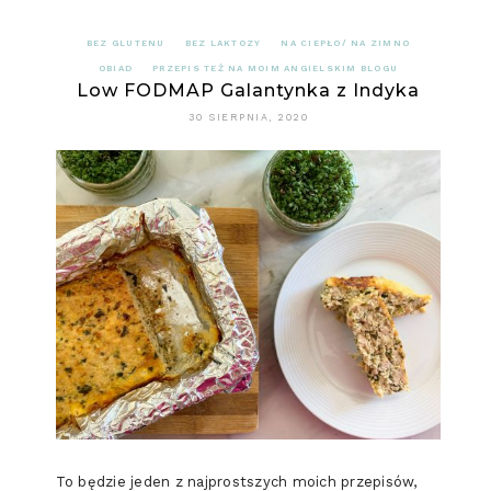
BEZ GLUTENU
BEZ LAKTOZY
NA CIEPŁO/ NA ZIMNO
OBIAD
PRZEPIS TEŻ NA MOIM ANGIELSKIM BLOGU
Low FODMAP Galantynka z Indyka
30 SIERPNIA, 2020
To będzie jeden z najprostszych moich przepisów,