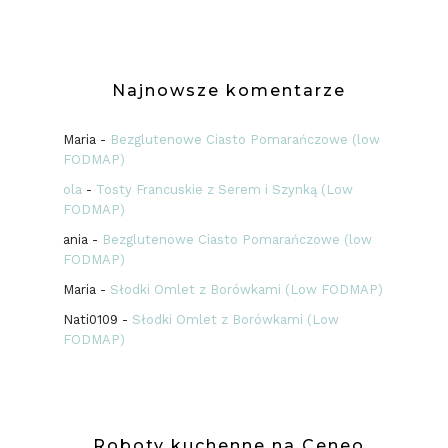
Najnowsze komentarze
Maria
-
Bezglutenowe Ciasto Pomarańczowe (low
FODMAP)
ola
-
Tosty Francuskie z Serem i Szynką (Low
FODMAP)
ania
-
Bezglutenowe Ciasto Pomarańczowe (low
FODMAP)
Maria
-
Słodki Omlet z Borówkami (Low FODMAP)
Nati0109
-
Słodki Omlet z Borówkami (Low
FODMAP)
Roboty kuchenne na Ceneo