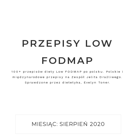
PRZEPISY LOW
FODMAP
100+ przepisów diety Low FODMAP po polsku. Polskie i
międzynarodowe przepisy na Zespół Jelita Drażliwego.
Sprawdzone przez dietetyka, Evelyn Toner.
MIESIĄC:
SIERPIEŃ 2020