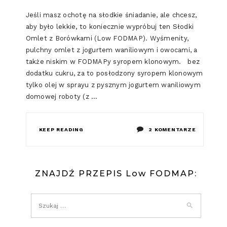
Jeśli masz ochotę na słodkie śniadanie, ale chcesz,
aby było lekkie, to koniecznie wypróbuj ten Słodki
Omlet z Borówkami (Low FODMAP). Wyśmenity,
pulchny omlet z jogurtem waniliowym i owocami, a
także niskim w FODMAPy syropem klonowym. bez
dodatku cukru, za to posłodzony syropem klonowym
tylko olej w sprayu z pysznym jogurtem waniliowym
domowej roboty (z …
DO
KEEP READING
2 KOMENTARZE
SŁODKI
OMLET
ZNAJDŹ PRZEPIS Low FODMAP:
Z
BORÓWKA
(LOW