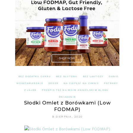
BEZ DODATKU CUKRU
BEZ GLUTENU
BEZ LAKTOZY
DANIE
WEGETARIAŃSKIE
DESER
NA CIEPŁO/ NA ZIMNO
POTRAWY
Z JAJEK
PRZEPIS TEŻ NA MOIM ANGIELSKIM BLOGU
ŚNIADANIE
Słodki Omlet z Borówkami (Low
FODMAP)
9 SIERPNIA, 2020