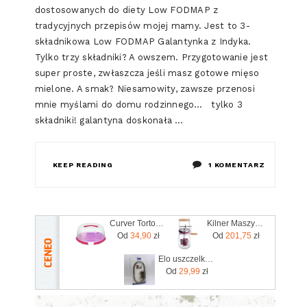
dostosowanych do diety Low FODMAP z
tradycyjnych przepisów mojej mamy. Jest to 3-
składnikowa Low FODMAP Galantynka z Indyka.
Tylko trzy składniki? A owszem. Przygotowanie jest
super proste, zwłaszcza jeśli masz gotowe mięso
mielone. A smak? Niesamowity, zawsze przenosi
mnie myślami do domu rodzinnego… tylko 3
składniki! galantyna doskonała …
DO
KEEP READING
1 KOMENTARZ
LOW
FODMAP
Curver Tortownica Czerwona 00416 C
Kilner Maszynka Ubijak Do Robienia Masła 1,2L (25348)
Od
34,90
zł
Od
201,75
zł
GALANTY
Elo uszczelka do szybkowaru practika xs 99678
Z
Od
29,99
zł
INDYKA