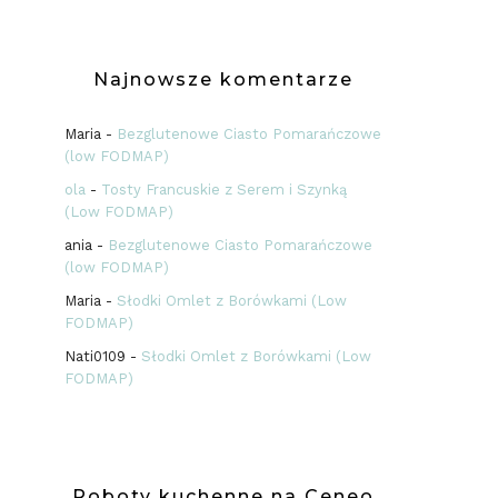
Najnowsze komentarze
Maria
-
Bezglutenowe Ciasto Pomarańczowe
(low FODMAP)
ola
-
Tosty Francuskie z Serem i Szynką
(Low FODMAP)
ania
-
Bezglutenowe Ciasto Pomarańczowe
(low FODMAP)
Maria
-
Słodki Omlet z Borówkami (Low
FODMAP)
Nati0109
-
Słodki Omlet z Borówkami (Low
FODMAP)
Roboty kuchenne na Ceneo