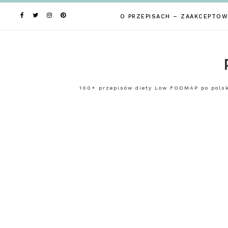
Skip
to
O PRZEPISACH – ZAAKCEPTOW
content
100+ przepisów diety Low FODMAP po polsku