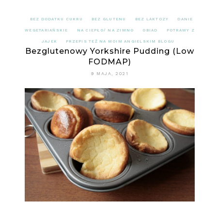
BEZ DODATKU CUKRU
BEZ GLUTENU
BEZ LAKTOZY
DANIE
WEGETARIAŃSKIE
NA CIEPŁO/ NA ZIMNO
OBIAD
POTRAWY Z
JAJEK
PRZEPIS TEŻ NA MOIM ANGIELSKIM BLOGU
Bezglutenowy Yorkshire Pudding (Low
FODMAP)
9 MAJA, 2021