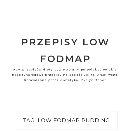
PRZEPISY LOW
FODMAP
100+ przepisów diety Low FODMAP po polsku. Polskie i
międzynarodowe przepisy na Zespół Jelita Drażliwego.
Sprawdzone przez dietetyka, Evelyn Toner.
TAG:
LOW FODMAP PUDDING