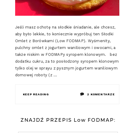
Jeśli masz ochotę na słodkie śniadanie, ale chcesz,
aby było lekkie, to koniecznie wypróbuj ten Słodki
Omlet z Borówkami (Low FODMAP). Wyśmenity,
pulchny omlet z jogurtem waniliowym i owocami, a
także niskim w FODMAPy syropem klonowym. bez
dodatku cukru, za to posłodzony syropem klonowym
tylko olej w sprayu z pysznym jogurtem waniliowym
domowej roboty (z …
DO
KEEP READING
2 KOMENTARZE
SŁODKI
OMLET
ZNAJDŹ PRZEPIS Low FODMAP:
Z