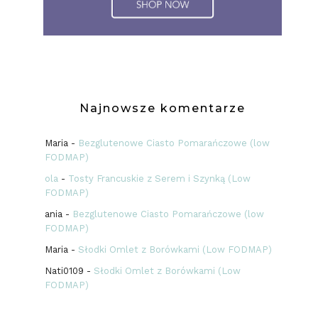
Najnowsze komentarze
Maria
-
Bezglutenowe Ciasto Pomarańczowe (low
FODMAP)
ola
-
Tosty Francuskie z Serem i Szynką (Low
FODMAP)
ania
-
Bezglutenowe Ciasto Pomarańczowe (low
FODMAP)
Maria
-
Słodki Omlet z Borówkami (Low FODMAP)
Nati0109
-
Słodki Omlet z Borówkami (Low
FODMAP)