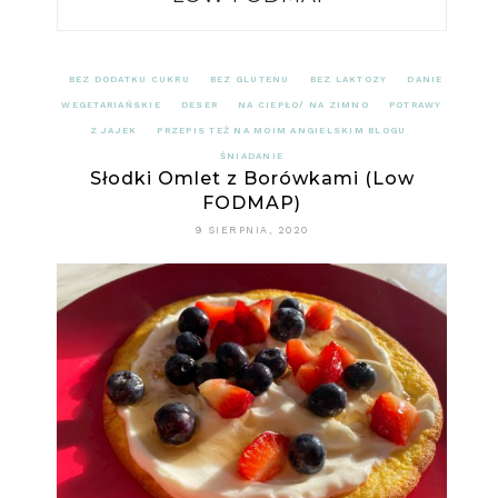
BEZ DODATKU CUKRU
BEZ GLUTENU
BEZ LAKTOZY
DANIE
WEGETARIAŃSKIE
DESER
NA CIEPŁO/ NA ZIMNO
POTRAWY
Z JAJEK
PRZEPIS TEŻ NA MOIM ANGIELSKIM BLOGU
ŚNIADANIE
Słodki Omlet z Borówkami (Low
FODMAP)
9 SIERPNIA, 2020