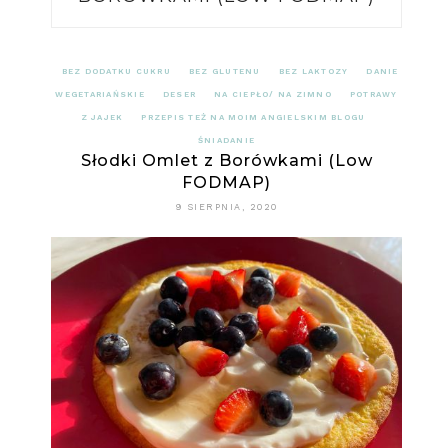
BEZ DODATKU CUKRU
BEZ GLUTENU
BEZ LAKTOZY
DANIE
WEGETARIAŃSKIE
DESER
NA CIEPŁO/ NA ZIMNO
POTRAWY
Z JAJEK
PRZEPIS TEŻ NA MOIM ANGIELSKIM BLOGU
ŚNIADANIE
Słodki Omlet z Borówkami (Low
FODMAP)
9 SIERPNIA, 2020