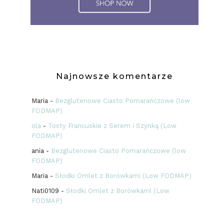
Najnowsze komentarze
Maria
-
Bezglutenowe Ciasto Pomarańczowe (low
FODMAP)
ola
-
Tosty Francuskie z Serem i Szynką (Low
FODMAP)
ania
-
Bezglutenowe Ciasto Pomarańczowe (low
FODMAP)
Maria
-
Słodki Omlet z Borówkami (Low FODMAP)
Nati0109
-
Słodki Omlet z Borówkami (Low
FODMAP)