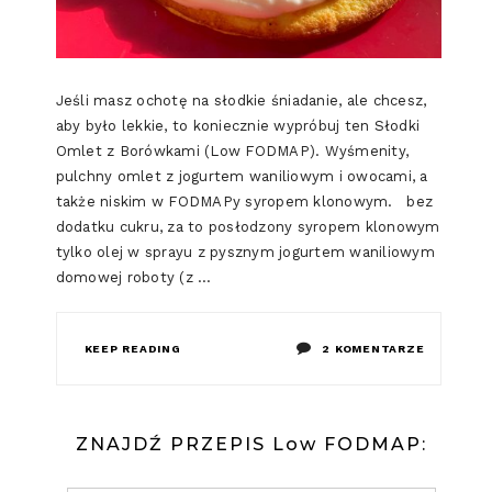
Jeśli masz ochotę na słodkie śniadanie, ale chcesz,
aby było lekkie, to koniecznie wypróbuj ten Słodki
Omlet z Borówkami (Low FODMAP). Wyśmenity,
pulchny omlet z jogurtem waniliowym i owocami, a
także niskim w FODMAPy syropem klonowym. bez
dodatku cukru, za to posłodzony syropem klonowym
tylko olej w sprayu z pysznym jogurtem waniliowym
domowej roboty (z …
DO
KEEP READING
2 KOMENTARZE
SŁODKI
OMLET
ZNAJDŹ PRZEPIS Low FODMAP:
Z