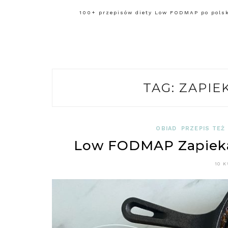
100+ przepisów diety Low FODMAP po polsku
TAG:
ZAPIE
OBIAD
PRZEPIS TEŻ
Low FODMAP Zapiek
10 K