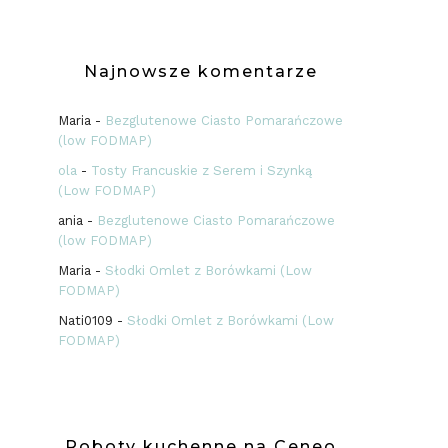
Najnowsze komentarze
Maria
-
Bezglutenowe Ciasto Pomarańczowe
(low FODMAP)
ola
-
Tosty Francuskie z Serem i Szynką
(Low FODMAP)
ania
-
Bezglutenowe Ciasto Pomarańczowe
(low FODMAP)
Maria
-
Słodki Omlet z Borówkami (Low
FODMAP)
Nati0109
-
Słodki Omlet z Borówkami (Low
FODMAP)
Roboty kuchenne na Ceneo