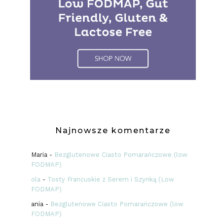
Najnowsze komentarze
Maria
-
Bezglutenowe Ciasto Pomarańczowe (low
FODMAP)
ola
-
Tosty Francuskie z Serem i Szynką (Low
FODMAP)
ania
-
Bezglutenowe Ciasto Pomarańczowe (low
FODMAP)