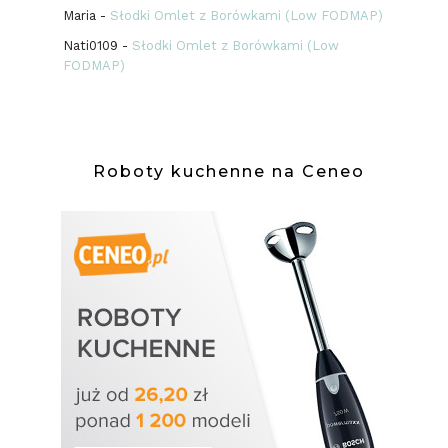
Maria
-
Słodki Omlet z Borówkami (Low FODMAP)
Nati0109
-
Słodki Omlet z Borówkami (Low
FODMAP)
Roboty kuchenne na Ceneo