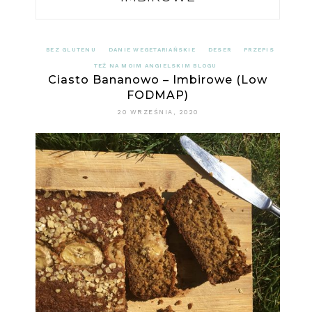
BEZ GLUTENU
DANIE WEGETARIAŃSKIE
DESER
PRZEPIS
TEŻ NA MOIM ANGIELSKIM BLOGU
Ciasto Bananowo – Imbirowe (Low
FODMAP)
20 WRZEŚNIA, 2020