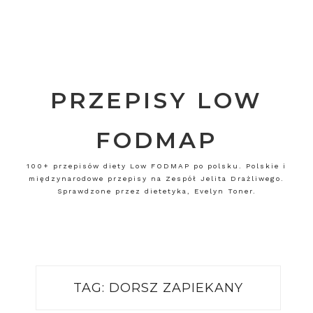
PRZEPISY LOW
FODMAP
100+ przepisów diety Low FODMAP po polsku. Polskie i
międzynarodowe przepisy na Zespół Jelita Drażliwego.
Sprawdzone przez dietetyka, Evelyn Toner.
TAG:
DORSZ ZAPIEKANY