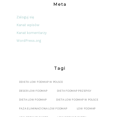
Meta
Zaloguj się
Kanał wpisów
Kanał komentarzy
WordPress.org
Tagi
DDIETA LOW FODMAP W POLSCE
DESER LOW FODMAP
DIETA FODMAP PRZEPISY
DIETA LOW FODMAP
DIETA LOW FODMAP W POLSCE
FAZA ELIMINACYJNA LOW FODMAP
LOW FODMAP