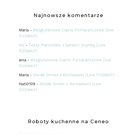
Najnowsze komentarze
Maria
-
Bezglutenowe Ciasto Pomarańczowe (low
FODMAP)
ola
-
Tosty Francuskie z Serem i Szynką (Low
FODMAP)
ania
-
Bezglutenowe Ciasto Pomarańczowe (low
FODMAP)
Maria
-
Słodki Omlet z Borówkami (Low FODMAP)
Nati0109
-
Słodki Omlet z Borówkami (Low
FODMAP)
Roboty kuchenne na Ceneo