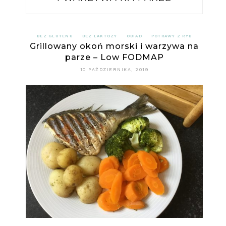
BEZ GLUTENU
BEZ LAKTOZY
OBIAD
POTRAWY Z RYB
Grillowany okoń morski i warzywa na
parze – Low FODMAP
10 PAŹDZIERNIKA, 2019