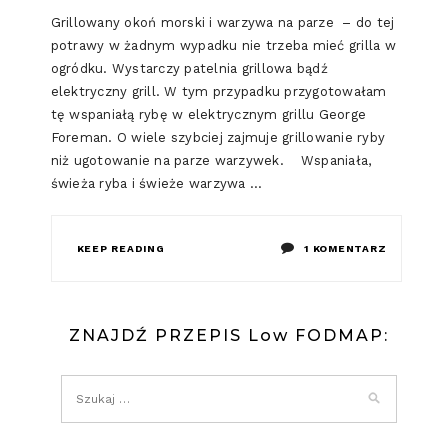
Grillowany okoń morski i warzywa na parze – do tej
potrawy w żadnym wypadku nie trzeba mieć grilla w
ogródku. Wystarczy patelnia grillowa bądź
elektryczny grill. W tym przypadku przygotowałam
tę wspaniałą rybę w elektrycznym grillu George
Foreman. O wiele szybciej zajmuje grillowanie ryby
niż ugotowanie na parze warzywek. Wspaniała,
świeża ryba i świeże warzywa …
DO
KEEP READING
1 KOMENTARZ
GRILLOWA
OKOŃ
ZNAJDŹ PRZEPIS Low FODMAP:
MORSKI
I
WARZYWA