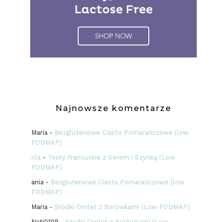
Najnowsze komentarze
Maria
-
Bezglutenowe Ciasto Pomarańczowe (low
FODMAP)
ola
-
Tosty Francuskie z Serem i Szynką (Low
FODMAP)
ania
-
Bezglutenowe Ciasto Pomarańczowe (low
FODMAP)
Maria
-
Słodki Omlet z Borówkami (Low FODMAP)
Nati0109
-
Słodki Omlet z Borówkami (Low