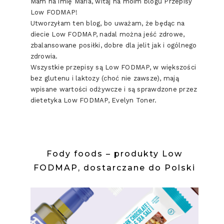
Mam na imię Maria, witaj na moim blogu Przepisy
Low FODMAP!
Utworzyłam ten blog, bo uważam, że będąc na
diecie Low FODMAP, nadal można jeść zdrowe,
zbalansowane posiłki, dobre dla jelit jak i ogólnego
zdrowia.
Wszystkie przepisy są Low FODMAP, w większości
bez glutenu i laktozy (choć nie zawsze), mają
wpisane wartości odżywcze i są sprawdzone przez
dietetyka Low FODMAP, Evelyn Toner.
Fody foods – produkty Low
FODMAP, dostarczane do Polski