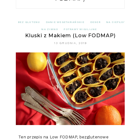
BEZ GLUTENU
DANIE WEGETARIAŃSKIE
DESER
NA CIEPŁO/
NA ZIMNO
POTRAWY WIGILIJNE
Kluski z Makiem (Low FODMAP)
13 GRUDNIA, 2019
Ten przepis na Low FODMAP, bezglutenowe