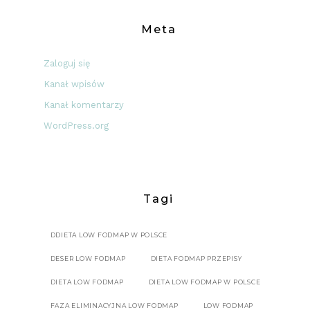
Meta
Zaloguj się
Kanał wpisów
Kanał komentarzy
WordPress.org
Tagi
DDIETA LOW FODMAP W POLSCE
DESER LOW FODMAP
DIETA FODMAP PRZEPISY
DIETA LOW FODMAP
DIETA LOW FODMAP W POLSCE
FAZA ELIMINACYJNA LOW FODMAP
LOW FODMAP