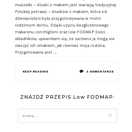
muszelki – kluski z makiem jest wariacją tradycyjnej
Polskiej potrawy – klusków z makiem, która od
dziesięcioleci była przygotowywana w moim
rodzinnym domu. Dzięki użyciu bezglutenowego
makaronu conchiglioni oraz low FODMAP ilości
składników, upewniłam się, że zarówno ja mogę sie
cieszyć ich smakiem, jak również moja rodzina.
Przygotowanie jest …
DO
KEEP READING
2 KOMENTARZE
KLUSKI
Z
ZNAJDŹ PRZEPIS Low FODMAP:
MAKIEM
(LOW
FODMAP)