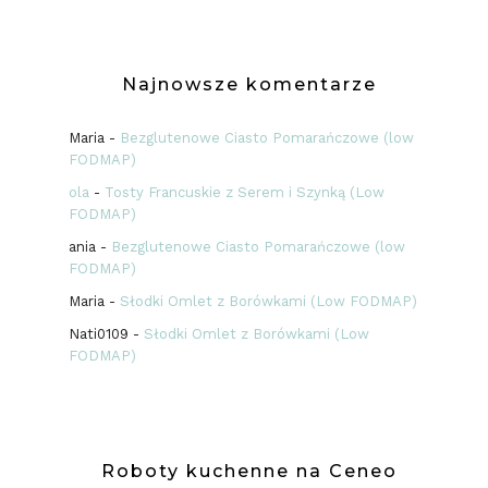
Najnowsze komentarze
Maria
-
Bezglutenowe Ciasto Pomarańczowe (low
FODMAP)
ola
-
Tosty Francuskie z Serem i Szynką (Low
FODMAP)
ania
-
Bezglutenowe Ciasto Pomarańczowe (low
FODMAP)
Maria
-
Słodki Omlet z Borówkami (Low FODMAP)
Nati0109
-
Słodki Omlet z Borówkami (Low
FODMAP)
Roboty kuchenne na Ceneo