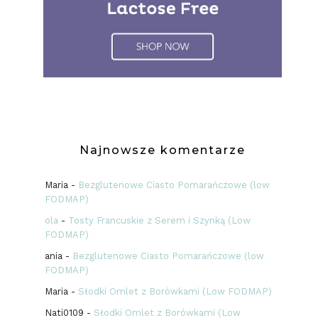
Najnowsze komentarze
Maria
-
Bezglutenowe Ciasto Pomarańczowe (low
FODMAP)
ola
-
Tosty Francuskie z Serem i Szynką (Low
FODMAP)
ania
-
Bezglutenowe Ciasto Pomarańczowe (low
FODMAP)
Maria
-
Słodki Omlet z Borówkami (Low FODMAP)
Nati0109
-
Słodki Omlet z Borówkami (Low