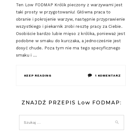
Ten Low FODMAP Królik pieczony z warzywami jest
taki prosty w przygotowaniu! Główna praca to
obranie i pokrojenie warzyw, następnie przyprawienie
wszystkiego i piekarnik zrobi resztę pracy za Ciebie.
Osobiście bardzo lubie mięso z królika, ponieważ jest
podobne w smaku do kurczaka, a jednocześnie jest
dosyć chude. Poza tym nie ma tego specyficznego
smaku i …
DO
KEEP READING
1 KOMENTARZ
LOW
FODMAP
ZNAJDŹ PRZEPIS Low FODMAP:
KRÓLIK
PIECZONY
Z