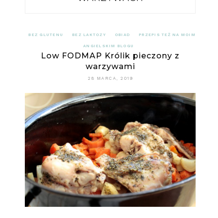
BEZ GLUTENU
BEZ LAKTOZY
OBIAD
PRZEPIS TEŻ NA MOIM
ANGIELSKIM BLOGU
Low FODMAP Królik pieczony z
warzywami
28 MARCA, 2019