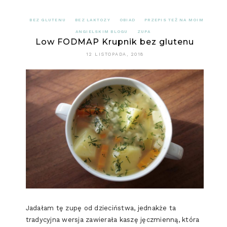
BEZ GLUTENU
BEZ LAKTOZY
OBIAD
PRZEPIS TEŻ NA MOIM
ANGIELSKIM BLOGU
ZUPA
Low FODMAP Krupnik bez glutenu
12 LISTOPADA, 2018
Jadałam tę zupę od dzieciństwa, jednakże ta
tradycyjna wersja zawierała kaszę jęczmienną, która