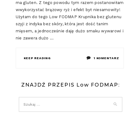
ma gluten. Z tego powodu tym razem postanowiłam
wwykorzystać brązowy ryż i efekt był niesamowity!
Użyłam do tego Low FODMAP Krupnika bez glutenu
szyji z indyka bez skóry, która jest dość tanim
mięsem, a jednocześnie daję dużo smaku wywarowi i
nie zawera dużo …
DO
KEEP READING
1 KOMENTARZ
LOW
FODMAP
ZNAJDŹ PRZEPIS Low FODMAP:
KRUPNIK
BEZ
GLUTENU