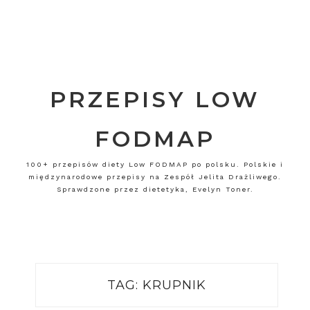
PRZEPISY LOW
FODMAP
100+ przepisów diety Low FODMAP po polsku. Polskie i
międzynarodowe przepisy na Zespół Jelita Drażliwego.
Sprawdzone przez dietetyka, Evelyn Toner.
TAG:
KRUPNIK