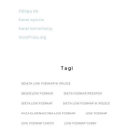
Zaloguj się
Kanał wpisów
Kanał komentarzy
WordPress.org
Tagi
DDIETA LOW FODMAP W POLSCE
DESER LOW FODMAP
DIETA FODMAP PRZEPISY
DIETA LOW FODMAP
DIETA LOW FODMAP W POLSCE
FAZA ELIMINACYJNA LOW FODMAP
LOW FODMAP
LOW FODMAP CIASTO
LOW FODMAP CURRY