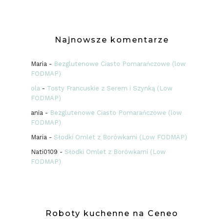
Najnowsze komentarze
Maria
-
Bezglutenowe Ciasto Pomarańczowe (low
FODMAP)
ola
-
Tosty Francuskie z Serem i Szynką (Low
FODMAP)
ania
-
Bezglutenowe Ciasto Pomarańczowe (low
FODMAP)
Maria
-
Słodki Omlet z Borówkami (Low FODMAP)
Nati0109
-
Słodki Omlet z Borówkami (Low
FODMAP)
Roboty kuchenne na Ceneo