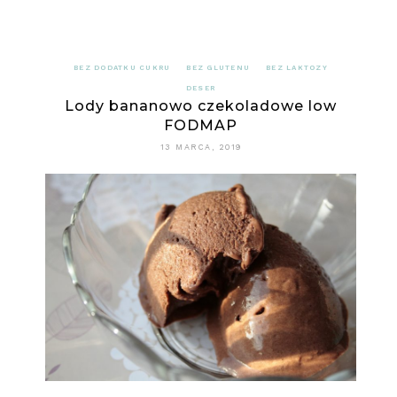
BEZ DODATKU CUKRU
BEZ GLUTENU
BEZ LAKTOZY
DESER
Lody bananowo czekoladowe low
FODMAP
13 MARCA, 2019