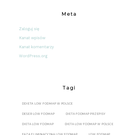
Meta
Zaloguj się
Kanał wpisów
Kanał komentarzy
WordPress.org
Tagi
DDIETA LOW FODMAP W POLSCE
DESER LOW FODMAP
DIETA FODMAP PRZEPISY
DIETA LOW FODMAP
DIETA LOW FODMAP W POLSCE
FAZA ELIMINACYJNA LOW FODMAP
LOW FODMAP