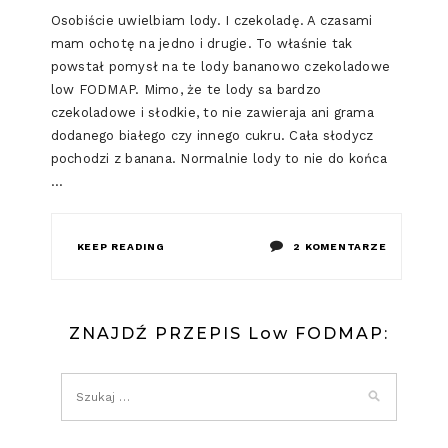
Osobiście uwielbiam lody. I czekoladę. A czasami
mam ochotę na jedno i drugie. To właśnie tak
powstał pomysł na te lody bananowo czekoladowe
low FODMAP. Mimo, że te lody sa bardzo
czekoladowe i słodkie, to nie zawieraja ani grama
dodanego białego czy innego cukru. Cała słodycz
pochodzi z banana. Normalnie lody to nie do końca
…
DO
KEEP READING
2 KOMENTARZE
LODY
BANANOW
ZNAJDŹ PRZEPIS Low FODMAP:
CZEKOLA
LOW
FODMAP