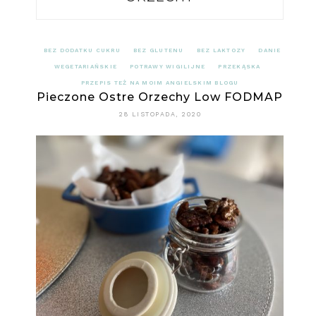
BEZ DODATKU CUKRU
BEZ GLUTENU
BEZ LAKTOZY
DANIE
WEGETARIAŃSKIE
POTRAWY WIGILIJNE
PRZEKĄSKA
PRZEPIS TEŻ NA MOIM ANGIELSKIM BLOGU
Pieczone Ostre Orzechy Low FODMAP
28 LISTOPADA, 2020