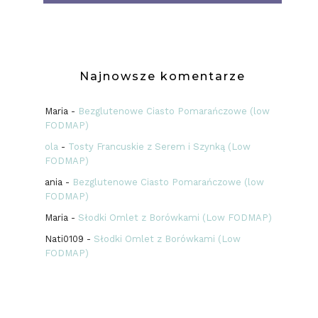
Najnowsze komentarze
Maria
-
Bezglutenowe Ciasto Pomarańczowe (low
FODMAP)
ola
-
Tosty Francuskie z Serem i Szynką (Low
FODMAP)
ania
-
Bezglutenowe Ciasto Pomarańczowe (low
FODMAP)
Maria
-
Słodki Omlet z Borówkami (Low FODMAP)
Nati0109
-
Słodki Omlet z Borówkami (Low
FODMAP)