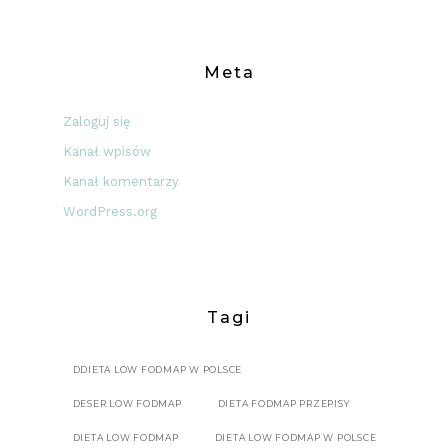
Meta
Zaloguj się
Kanał wpisów
Kanał komentarzy
WordPress.org
Tagi
DDIETA LOW FODMAP W POLSCE
DESER LOW FODMAP
DIETA FODMAP PRZEPISY
DIETA LOW FODMAP
DIETA LOW FODMAP W POLSCE