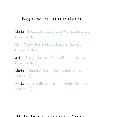
Najnowsze komentarze
Maria
-
Bezglutenowe Ciasto Pomarańczowe
(low FODMAP)
ola
-
Tosty Francuskie z Serem i Szynką
(Low FODMAP)
ania
-
Bezglutenowe Ciasto Pomarańczowe
(low FODMAP)
Maria
-
Słodki Omlet z Borówkami (Low
FODMAP)
Nati0109
-
Słodki Omlet z Borówkami (Low
FODMAP)
Roboty kuchenne na Ceneo