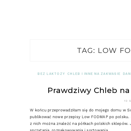
TAG:
LOW FO
BEZ LAKTOZY
CHLEB I INNE NA ZAKWASIE
DAN
Prawdziwy Chleb na 
10 
W końcu przeprowadziłam się do mojego domu w Suff
publikować nowe przepisy Low FODMAP po polsku. Sk
z nich można znaleźć na półkach polskich sklepów. 
sprzątania, rozpakowywania i sortowania, …