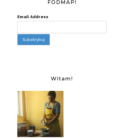
FODMAP!
Email Address
IWY
IE
Witam!
S