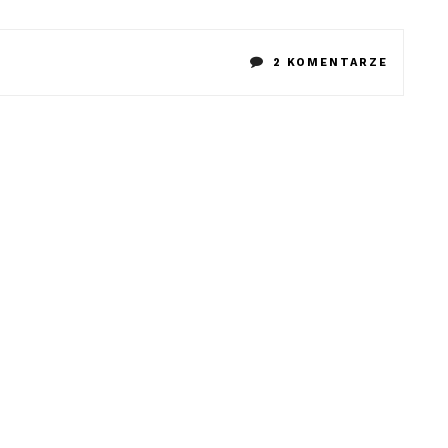
DO
2 KOMENTARZE
PRAWDZ
CHLEB
NA
ZAKWAS
–
STARY
PRZEPI