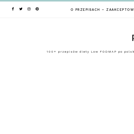
Skip
to
O PRZEPISACH – ZAAKCEPTOW
content
100+ przepisów diety Low FODMAP po polsku