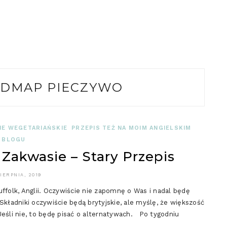
DMAP PIECZYWO
IE WEGETARIAŃSKIE
PRZEPIS TEŻ NA MOIM ANGIELSKIM
BLOGU
Zakwasie – Stary Przepis
SIERPNIA, 2019
olk, Anglii. Oczywiście nie zapomnę o Was i nadal będę
ładniki oczywiście będą brytyjskie, ale myślę, że większość
Jeśli nie, to będę pisać o alternatywach. Po tygodniu