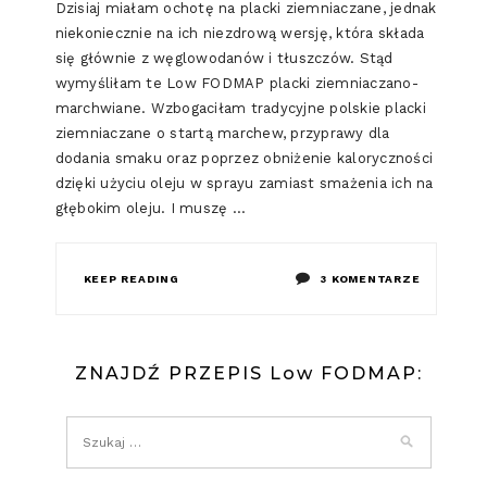
Dzisiaj miałam ochotę na placki ziemniaczane, jednak
niekoniecznie na ich niezdrową wersję, która składa
się głównie z węglowodanów i tłuszczów. Stąd
wymyśliłam te Low FODMAP placki ziemniaczano-
marchwiane. Wzbogaciłam tradycyjne polskie placki
ziemniaczane o startą marchew, przyprawy dla
dodania smaku oraz poprzez obniżenie kaloryczności
dzięki użyciu oleju w sprayu zamiast smażenia ich na
głębokim oleju. I muszę …
DO
KEEP READING
3 KOMENTARZE
LOW
FODMAP
ZNAJDŹ PRZEPIS Low FODMAP:
PLACKI
ZIEMNIAC
MARCHWI