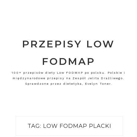
PRZEPISY LOW
FODMAP
100+ przepisów diety Low FODMAP po polsku. Polskie i
międzynarodowe przepisy na Zespół Jelita Drażliwego.
Sprawdzone przez dietetyka, Evelyn Toner.
TAG:
LOW FODMAP PLACKI