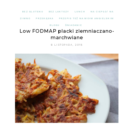
BEZ GLUTENU
BEZ LAKTOZY
LUNCH
NA CIEPŁO/ NA
ZIMNO
PRZEKĄSKA
PRZEPIS TEŻ NA MOIM ANGIELSKIM
BLOGU
ŚNIADANIE
Low FODMAP placki ziemniaczano-
marchwiane
6 LISTOPADA, 2018