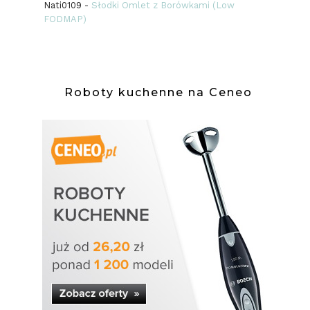
Nati0109
-
Słodki Omlet z Borówkami (Low
FODMAP)
Roboty kuchenne na Ceneo