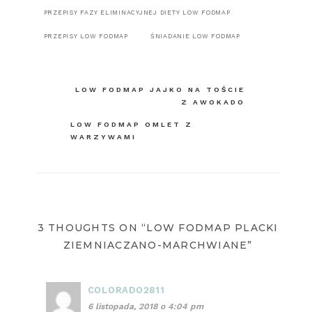
PRZEPISY FAZY ELIMINACYJNEJ DIETY LOW FODMAP
PRZEPISY LOW FODMAP
ŚNIADANIE LOW FODMAP
Nawigacja
LOW FODMAP JAJKO NA TOŚCIE
Z AWOKADO
wpisu
LOW FODMAP OMLET Z
WARZYWAMI
3 THOUGHTS ON “LOW FODMAP PLACKI
ZIEMNIACZANO-MARCHWIANE”
COLORADO2811
6 listopada, 2018 o 4:04 pm