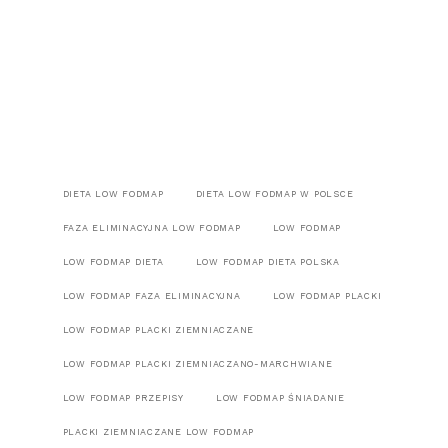
DIETA LOW FODMAP
DIETA LOW FODMAP W POLSCE
FAZA ELIMINACYJNA LOW FODMAP
LOW FODMAP
LOW FODMAP DIETA
LOW FODMAP DIETA POLSKA
LOW FODMAP FAZA ELIMINACYJNA
LOW FODMAP PLACKI
LOW FODMAP PLACKI ZIEMNIACZANE
LOW FODMAP PLACKI ZIEMNIACZANO-MARCHWIANE
LOW FODMAP PRZEPISY
LOW FODMAP ŚNIADANIE
PLACKI ZIEMNIACZANE LOW FODMAP