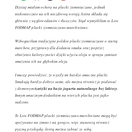
Dzisiaj miałam ochotę na placki ziemniaczane, jednak
niekoniecznie na ich niezdrową wersję, która składa się
głównie z węglowodanów i tłuszczów. Stąd wymyśliłam te Low
FODMAP placki ziemniaczano-marchwiane.
Wzbogaciłam tradycyjne polskie placki ziemniaczane o startą
marchew, przyprawy dla dodania smaku oraz poprzez
obniżenie kaloryczności dzięki użyciu oleju w sprayu zamiast
smażenia ich na głębokim oleju.
I muszę powiedzieć, że wyszły mi bardzo smaczne placki.
Smakują bardzo dobrze same, ale można również je podawać
z domowym
tzatziki na bazie jogurtu naturalnego bez laktozy
.
Innym smacznym dodatkiem na wierzch placka jest jajko
sadzone.
Te Low FODMAP placki ziemniaczano-marchwiane mogą być
spożywane na zimno i na gorąco, więc stanowią również
pyszną przekąskę, którą można zabrać ze sobą.