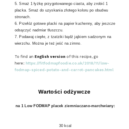
5. Smaż 1 łyżkę przygotowanego ciasta, aby zrobić 1
placka. Smaż do uzyskania złotego koloru po obudwu
stronach.
6. Przełóż gotowe placki na papier kuchenny, aby jeszcze
odsączyć nadmiar tłuszczu.
7. Podawaj ciepłe, z tzatziki bądź jajkiem sadzonym na
wierzchu. Można je też jeść na zimno.
To find an
English version
of this recipe, go
here:
https://fitfodmapfoodie.co.uk/2018/11/low-
fodmap-spiced-potato-and-carrot-pancakes.html
Wartości odżywcze
na 1 Low FODMAP placek ziemniaczano-marchwiany:
30 kcal