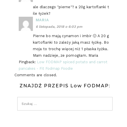
ale dlaczego "pierne"? a 20g kartoflanki t
ile łyżek?
MARIA
6 listopada, 2018 o 6:03 pm
Pierne bo mają cynamon i imbir 🙂 A 20 g
kartoflanki to zależy jaką masz łyżkę. Bo
moja to trochę więcej niż 1 płaska łyżka.
Mam nadzieje, ze pomogłam. Maria
Pingback:
Low FODMAP spiced potato and carrot
pancakes - Fit Fodmap Foodie
Comments are closed.
ZNAJDŹ PRZEPIS Low FODMAP: