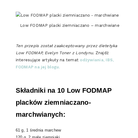
Low FODMAP placki ziemniaczano – marchwiane
Ten przepis został zaakceptowany przez dietetyka
Low FODMAP, Evelyn Toner z Londynu.
Znajdź
interesujące artykuły na temat
odżywiania, IBS,
FODMAP na jej blogu.
Składniki na 10 Low FODMAP
placków ziemniaczano-
marchwianych:
61 g, 1 średnia marchew
120 g, 2 małe ziemniaki