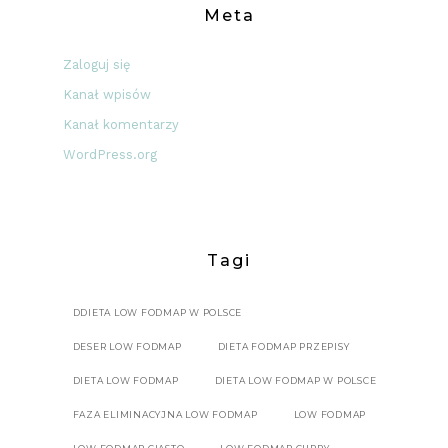
Meta
Zaloguj się
Kanał wpisów
Kanał komentarzy
WordPress.org
Tagi
DDIETA LOW FODMAP W POLSCE
DESER LOW FODMAP
DIETA FODMAP PRZEPISY
DIETA LOW FODMAP
DIETA LOW FODMAP W POLSCE
FAZA ELIMINACYJNA LOW FODMAP
LOW FODMAP