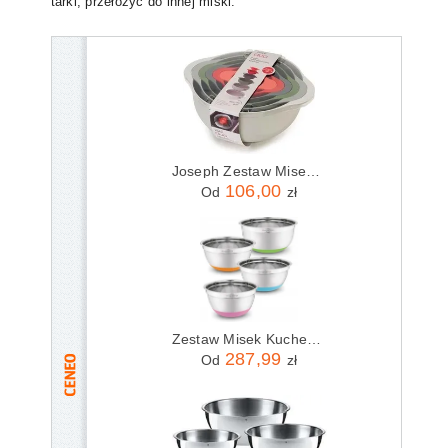
tarki, przełożyć do innej miski.
Joseph Zestaw Misek I Miarek Duo 6 El. Niebieski (40116)
106,00
Od
zł
Zestaw Misek Kuchennych ze stali nierdzewnej Metalowa Miska do ciasta 4szt 1750705513
287,99
Od
zł