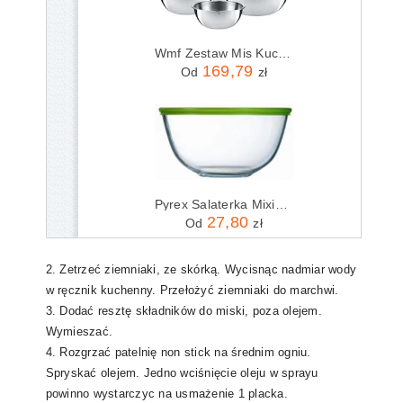
Wmf Zestaw Mis Kuchennych 4El Gourmet (0645709990)
169,79
Od
zł
Pyrex Salaterka Mixing 2L/21Cm Plastikową Pokrywą 40550
27,80
Od
zł
2. Zetrzeć ziemniaki, ze skórką. Wycisnąc nadmiar wody
w ręcznik kuchenny. Przełożyć ziemniaki do marchwi.
3. Dodać resztę składników do miski, poza olejem.
Wymieszać.
4. Rozgrzać patelnię non stick na średnim ogniu.
Spryskać olejem. Jedno wciśnięcie oleju w sprayu
powinno wystarczyc na usmażenie 1 placka.