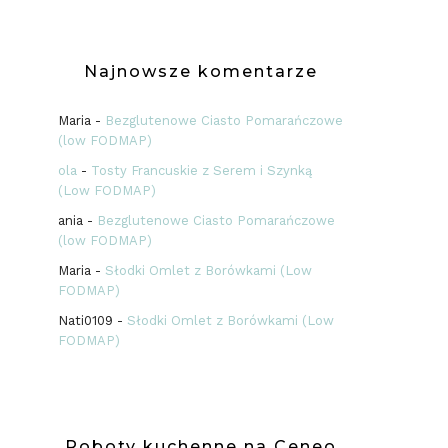
Najnowsze komentarze
Maria
-
Bezglutenowe Ciasto Pomarańczowe
(low FODMAP)
ola
-
Tosty Francuskie z Serem i Szynką
(Low FODMAP)
ania
-
Bezglutenowe Ciasto Pomarańczowe
(low FODMAP)
Maria
-
Słodki Omlet z Borówkami (Low
FODMAP)
Nati0109
-
Słodki Omlet z Borówkami (Low
FODMAP)
Roboty kuchenne na Ceneo