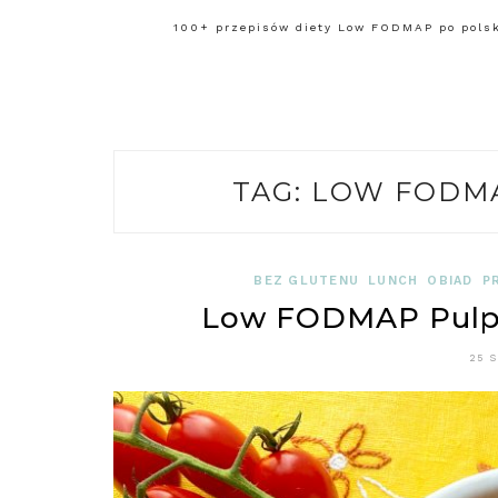
100+ przepisów diety Low FODMAP po polsku
TAG:
LOW FODMA
BEZ GLUTENU
LUNCH
OBIAD
P
Low FODMAP Pulpe
25 S