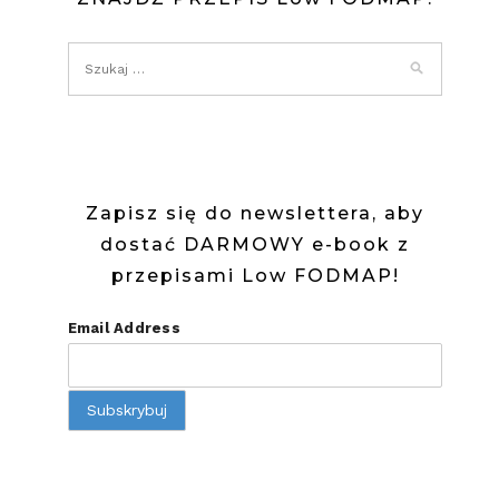
FODMAP
W
SOSIE
POMIDOR
Zapisz się do newslettera, aby
dostać DARMOWY e-book z
przepisami Low FODMAP!
Email Address