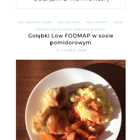
BEZ DODATKU CUKRU
BEZ GLUTENU
BEZ LAKTOZY
OBIAD
PRZEPIS TEŻ NA MOIM ANGIELSKIM BLOGU
Gołąbki Low FODMAP w sosie
pomidorowym
12 LUTEGO, 2019