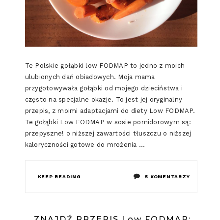
Te Polskie gołąbki low FODMAP to jedno z moich
ulubionych dań obiadowych. Moja mama
przygotowywała gołąbki od mojego dzieciństwa i
często na specjalne okazje. To jest jej oryginalny
przepis, z moimi adaptacjami do diety Low FODMAP.
Te gołąbki Low FODMAP w sosie pomidorowym są:
przepyszne! o niższej zawartości tłuszczu o niższej
kaloryczności gotowe do mrożenia …
DO
KEEP READING
5 KOMENTARZY
GOŁĄBKI
LOW
ZNAJDŹ PRZEPIS Low FODMAP: