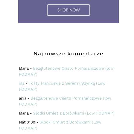
Najnowsze komentarze
Maria
-
Bezglutenowe Ciasto Pomarańczowe (low
FODMAP)
ola
-
Tosty Francuskie z Serem i Szynką (Low
FODMAP)
ania
-
Bezglutenowe Ciasto Pomarańczowe (low
FODMAP)
Maria
-
Słodki Omlet z Borówkami (Low FODMAP)
Nati0109
-
Słodki Omlet z Borówkami (Low
FODMAP)