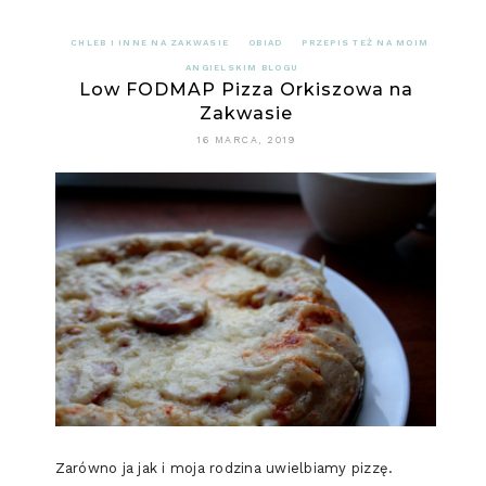
CHLEB I INNE NA ZAKWASIE
OBIAD
PRZEPIS TEŻ NA MOIM
ANGIELSKIM BLOGU
Low FODMAP Pizza Orkiszowa na
Zakwasie
16 MARCA, 2019
Zarówno ja jak i moja rodzina uwielbiamy pizzę.