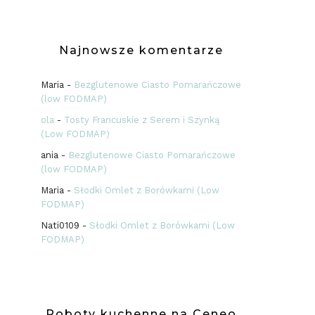
Najnowsze komentarze
Maria
-
Bezglutenowe Ciasto Pomarańczowe
(low FODMAP)
ola
-
Tosty Francuskie z Serem i Szynką
(Low FODMAP)
ania
-
Bezglutenowe Ciasto Pomarańczowe
(low FODMAP)
Maria
-
Słodki Omlet z Borówkami (Low
FODMAP)
Nati0109
-
Słodki Omlet z Borówkami (Low
FODMAP)
Roboty kuchenne na Ceneo