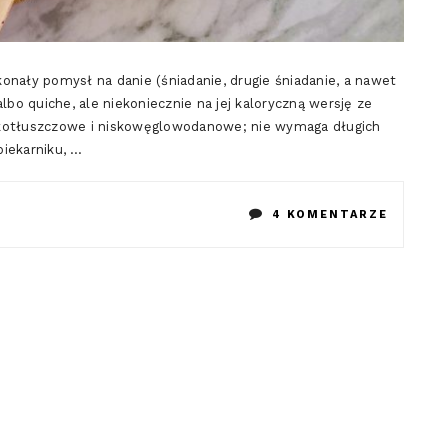
ały pomysł na danie (śniadanie, drugie śniadanie, a nawet
lbo quiche, ale niekoniecznie na jej kaloryczną wersję ze
skotłuszczowe i niskowęglowodanowe; nie wymaga długich
iekarniku, …
DO
4 KOMENTARZE
WARZY
QUICHE
BEZ
SPODU
(LOW
FODMAP