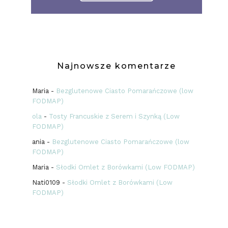
Najnowsze komentarze
Maria
-
Bezglutenowe Ciasto Pomarańczowe (low
FODMAP)
ola
-
Tosty Francuskie z Serem i Szynką (Low
FODMAP)
ania
-
Bezglutenowe Ciasto Pomarańczowe (low
FODMAP)
Maria
-
Słodki Omlet z Borówkami (Low FODMAP)
Nati0109
-
Słodki Omlet z Borówkami (Low
FODMAP)