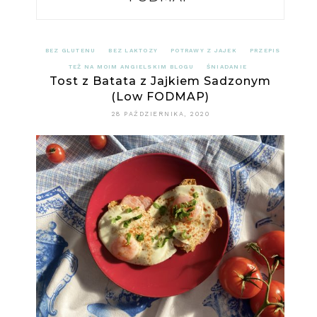
BEZ GLUTENU
BEZ LAKTOZY
POTRAWY Z JAJEK
PRZEPIS
TEŻ NA MOIM ANGIELSKIM BLOGU
ŚNIADANIE
Tost z Batata z Jajkiem Sadzonym
(Low FODMAP)
28 PAŹDZIERNIKA, 2020