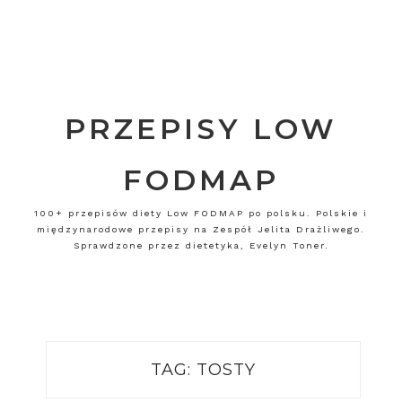
PRZEPISY LOW
FODMAP
100+ przepisów diety Low FODMAP po polsku. Polskie i
międzynarodowe przepisy na Zespół Jelita Drażliwego.
Sprawdzone przez dietetyka, Evelyn Toner.
TAG:
TOSTY