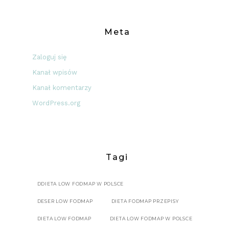
Meta
Zaloguj się
Kanał wpisów
Kanał komentarzy
WordPress.org
Tagi
DDIETA LOW FODMAP W POLSCE
DESER LOW FODMAP
DIETA FODMAP PRZEPISY
DIETA LOW FODMAP
DIETA LOW FODMAP W POLSCE