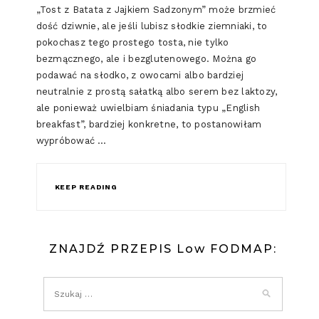
„Tost z Batata z Jajkiem Sadzonym” może brzmieć
dość dziwnie, ale jeśli lubisz słodkie ziemniaki, to
pokochasz tego prostego tosta, nie tylko
bezmącznego, ale i bezglutenowego. Można go
podawać na słodko, z owocami albo bardziej
neutralnie z prostą sałatką albo serem bez laktozy,
ale ponieważ uwielbiam śniadania typu „English
breakfast”, bardziej konkretne, to postanowiłam
wypróbować …
KEEP READING
ZNAJDŹ PRZEPIS Low FODMAP: