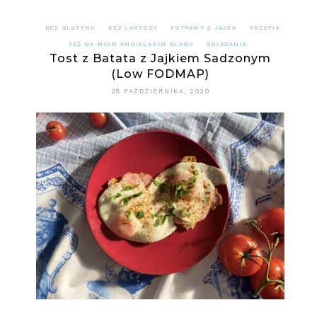
BEZ GLUTENU
BEZ LAKTOZY
POTRAWY Z JAJEK
PRZEPIS
TEŻ NA MOIM ANGIELSKIM BLOGU
ŚNIADANIE
Tost z Batata z Jajkiem Sadzonym
(Low FODMAP)
28 PAŹDZIERNIKA, 2020