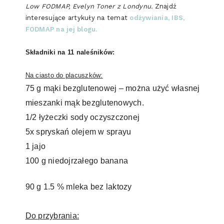
Low FODMAP, Evelyn Toner z Londynu.
Znajdź
interesujące artykuły na temat
odżywiania, IBS,
FODMAP na jej blogu.
Składniki na 11 naleśników:
Na ciasto do placuszków:
75 g mąki bezglutenowej – można użyć własnej
mieszanki mąk bezglutenowych.
1/2 łyżeczki sody oczyszczonej
5x spryskań olejem w sprayu
1 jajo
100 g niedojrzałego banana
90 g 1.5 % mleka bez laktozy
Do przybrania: