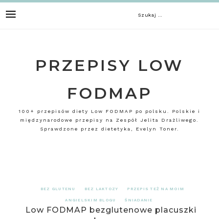
Skip
Szukaj:
to
content
PRZEPISY LOW
FODMAP
100+ przepisów diety Low FODMAP po polsku. Polskie i
międzynarodowe przepisy na Zespół Jelita Drażliwego.
Sprawdzone przez dietetyka, Evelyn Toner.
BEZ GLUTENU
BEZ LAKTOZY
PRZEPIS TEŻ NA MOIM
ANGIELSKIM BLOGU
ŚNIADANIE
Low FODMAP bezglutenowe placuszki