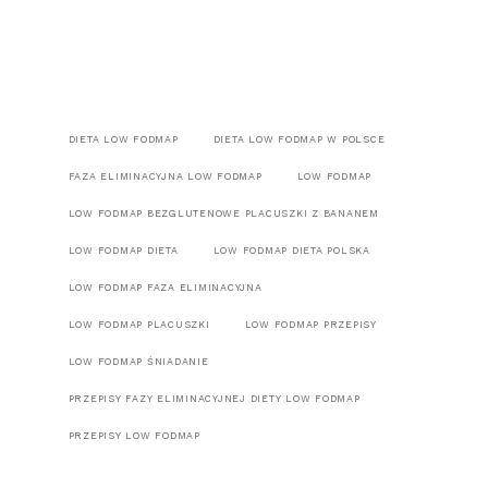
DIETA LOW FODMAP
DIETA LOW FODMAP W POLSCE
FAZA ELIMINACYJNA LOW FODMAP
LOW FODMAP
LOW FODMAP BEZGLUTENOWE PLACUSZKI Z BANANEM
LOW FODMAP DIETA
LOW FODMAP DIETA POLSKA
LOW FODMAP FAZA ELIMINACYJNA
LOW FODMAP PLACUSZKI
LOW FODMAP PRZEPISY
LOW FODMAP ŚNIADANIE
PRZEPISY FAZY ELIMINACYJNEJ DIETY LOW FODMAP
PRZEPISY LOW FODMAP