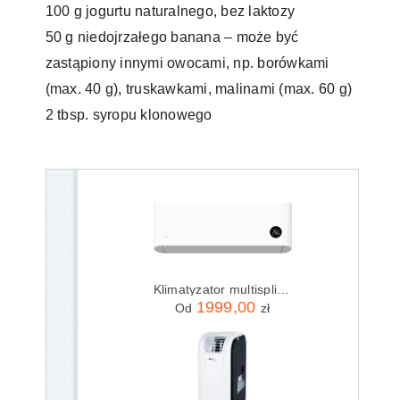
100 g jogurtu naturalnego, bez laktozy
50 g niedojrzałego banana – może być
zastąpiony innymi owocami, np. borówkami
(max. 40 g), truskawkami, malinami (max. 60 g)
2 tbsp. syropu klonowego
Klimatyzator multisplit Xiaomi Mijia Air Pro Eco BPE4413EU
1999,00
Od
zł