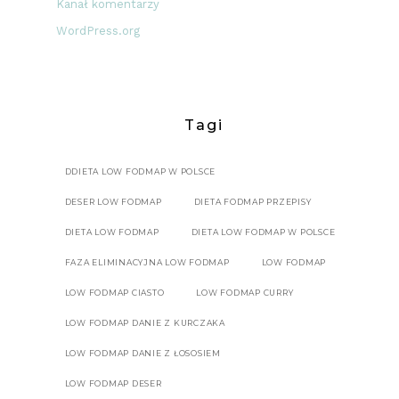
Kanał komentarzy
WordPress.org
Tagi
DDIETA LOW FODMAP W POLSCE
DESER LOW FODMAP
DIETA FODMAP PRZEPISY
DIETA LOW FODMAP
DIETA LOW FODMAP W POLSCE
FAZA ELIMINACYJNA LOW FODMAP
LOW FODMAP
LOW FODMAP CIASTO
LOW FODMAP CURRY
LOW FODMAP DANIE Z KURCZAKA
LOW FODMAP DANIE Z ŁOSOSIEM
LOW FODMAP DESER