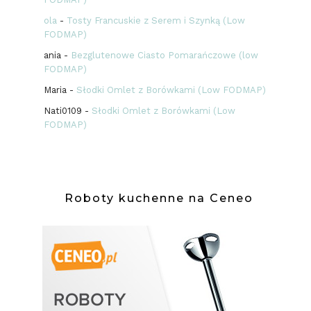
ola
-
Tosty Francuskie z Serem i Szynką (Low
FODMAP)
ania
-
Bezglutenowe Ciasto Pomarańczowe (low
FODMAP)
Maria
-
Słodki Omlet z Borówkami (Low FODMAP)
Nati0109
-
Słodki Omlet z Borówkami (Low
FODMAP)
Roboty kuchenne na Ceneo