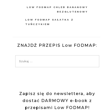
Nawigacja
LOW FODMAP CHLEB BANANOWY
BEZGLUTENOWY
wpisu
LOW FODMAP SAŁATKA Z
TUŃCZYKIEM
ZNAJDŹ PRZEPIS Low FODMAP:
Zapisz się do newslettera, aby
dostać DARMOWY e-book z
przepisami Low FODMAP!