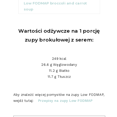
Low FODMAP broccoli and carrot
soup
Wartości odżywcze na 1 porcję
zupy brokułowej z serem:
249 kcal
26.6 g Węglowodany
11.2 g Białko
11.7 g Tłuszcz
Aby znaleźć więcej pomysłów na zupy Low FODMAP,
wejdź tutaj:
Przepisy na zupy Low FODMAP