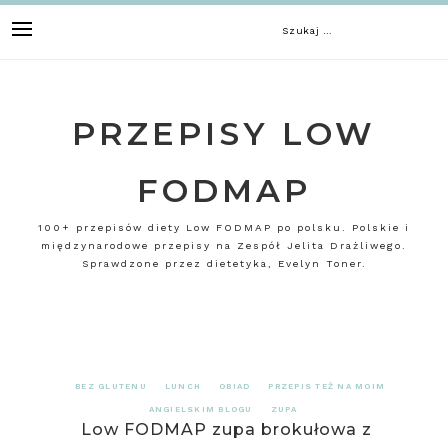
Skip
Szukaj:
to
content
PRZEPISY LOW
FODMAP
100+ przepisów diety Low FODMAP po polsku. Polskie i
międzynarodowe przepisy na Zespół Jelita Drażliwego.
Sprawdzone przez dietetyka, Evelyn Toner.
BEZ GLUTENU
LUNCH
OBIAD
PRZEPIS TEŻ NA MOIM
ANGIELSKIM BLOGU
ZUPA
Low FODMAP zupa brokułowa z