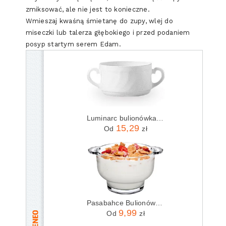
zmiksować, ale nie jest to konieczne.
Wmieszaj kwaśną śmietanę do zupy, wlej do
miseczki lub talerza głębokiego i przed podaniem
posyp startym serem Edam.
Luminarc bulionówka trianon arcoroc 6szt D6879
15,29
Od
zł
Pasabahce Bulionówka Przezroczysta Soupy 275 ml (86999)
9,99
Od
zł