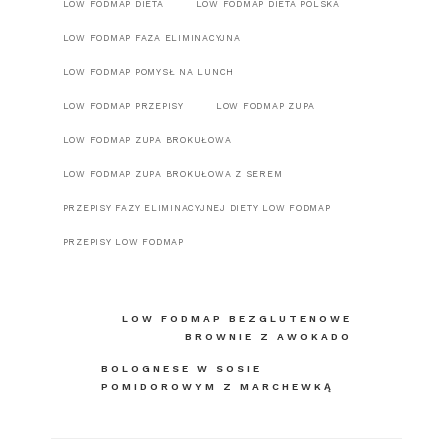
LOW FODMAP DIETA
LOW FODMAP DIETA POLSKA
LOW FODMAP FAZA ELIMINACYJNA
LOW FODMAP POMYSŁ NA LUNCH
LOW FODMAP PRZEPISY
LOW FODMAP ZUPA
LOW FODMAP ZUPA BROKUŁOWA
LOW FODMAP ZUPA BROKUŁOWA Z SEREM
PRZEPISY FAZY ELIMINACYJNEJ DIETY LOW FODMAP
PRZEPISY LOW FODMAP
Nawigacja
LOW FODMAP BEZGLUTENOWE
BROWNIE Z AWOKADO
wpisu
BOLOGNESE W SOSIE
POMIDOROWYM Z MARCHEWKĄ