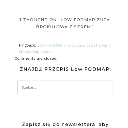
1 THOUGHT ON “LOW FODMAP ZUPA
BROKUŁOWA Z SEREM”
Pingback:
Low FODMAP broccoli and carrot soup -
Fit Fodmap Foodie
Comments are closed.
ZNAJDŹ PRZEPIS Low FODMAP:
Zapisz się do newslettera, aby