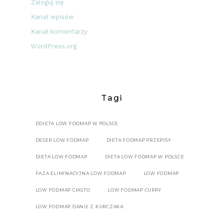
Zaloguj się
Kanał wpisów
Kanał komentarzy
WordPress.org
Tagi
DDIETA LOW FODMAP W POLSCE
DESER LOW FODMAP
DIETA FODMAP PRZEPISY
DIETA LOW FODMAP
DIETA LOW FODMAP W POLSCE
FAZA ELIMINACYJNA LOW FODMAP
LOW FODMAP
LOW FODMAP CIASTO
LOW FODMAP CURRY
LOW FODMAP DANIE Z KURCZAKA