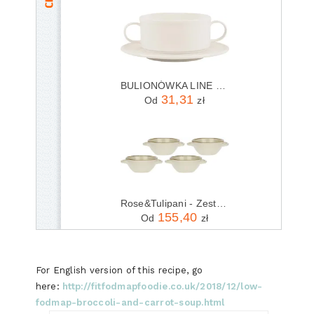
BULIONÓWKA LINE 275 ml BEZ SPODKA PORCELANA KREMOWA
31,31
Od
zł
Rose&Tulipani - Zestaw 4 misek do zupy 600 ml Concerto Avorio
155,40
Od
zł
For English version of this recipe, go
here:
http://fitfodmapfoodie.co.uk/2018/12/low-
fodmap-broccoli-and-carrot-soup.html