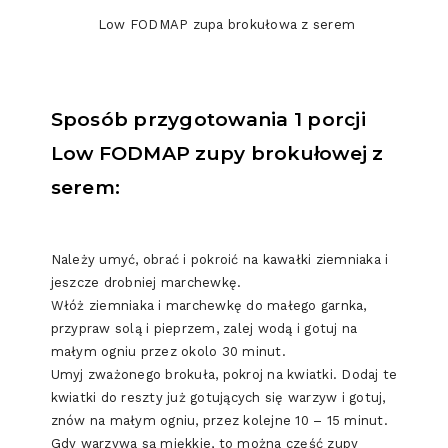
Low FODMAP zupa brokułowa z serem
Sposób przygotowania 1 porcji
Low FODMAP zupy brokułowej z
serem:
Należy umyć, obrać i pokroić na kawałki ziemniaka i
jeszcze drobniej marchewkę.
Włóż ziemniaka i marchewkę do małego garnka,
przypraw solą i pieprzem, zalej wodą i gotuj na
małym ogniu przez okolo 30 minut.
Umyj zważonego brokuła, pokroj na kwiatki. Dodaj te
kwiatki do reszty już gotujących się warzyw i gotuj,
znów na małym ogniu, przez kolejne 10 – 15 minut.
Gdy warzywa są miękkie, to można część zupy