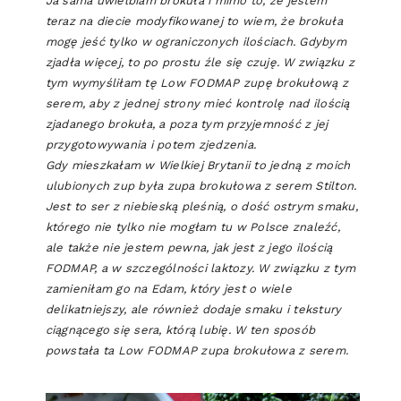
Ja sama uwielbiam brokuła i mimo to, że jestem
teraz na diecie modyfikowanej to wiem, że brokuła
mogę jeść tylko w ograniczonych ilościach. Gdybym
zjadła więcej, to po prostu źle się czuję. W związku z
tym wymyśliłam tę Low
FODMAP zupę brokułową z
serem, aby z jednej strony mieć kontrolę nad ilością
zjadanego brokuła, a poza tym przyjemność z jej
przygotowywania i potem zjedzenia.
Gdy mieszkałam w Wielkiej Brytanii to jedną z moich
ulubionych zup była zupa brokułowa z serem Stilton.
Jest to ser z niebieską pleśnią, o dość ostrym smaku,
którego nie tylko nie mogłam tu w Polsce znaleźć,
ale także nie jestem pewna, jak jest z jego ilością
FODMAP, a w szczególności laktozy. W związku z tym
zamieniłam go na Edam, który jest o wiele
delikatniejszy, ale również dodaje smaku i tekstury
ciągnącego się sera, którą lubię. W ten sposób
powstała ta Low FODMAP zupa brokułowa z serem.