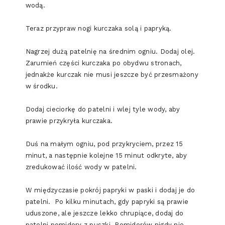
wodą.
Teraz przypraw nogi kurczaka solą i papryką.
Nagrzej dużą patelnię na średnim ogniu. Dodaj olej.
Zarumień części kurczaka po obydwu stronach,
jednakże kurczak nie musi jeszcze być przesmażony
w środku.
Dodaj cieciorkę do patelni i wlej tyle wody, aby
prawie przykryła kurczaka.
Duś na małym ogniu, pod przykryciem, przez 15
minut, a następnie kolejne 15 minut odkryte, aby
zredukować ilość wody w patelni.
W międzyczasie pokrój papryki w paski i dodaj je do
patelni. Po kilku minutach, gdy papryki są prawie
uduszone, ale jeszcze lekko chrupiące, dodaj do
patelni pomidory z puszki. Pomidorów nigdy nie