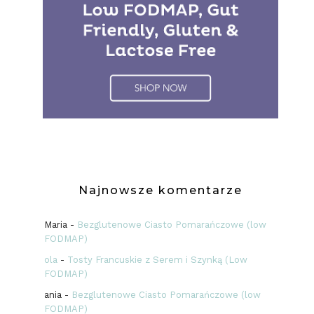
Najnowsze komentarze
Maria
-
Bezglutenowe Ciasto Pomarańczowe (low
FODMAP)
ola
-
Tosty Francuskie z Serem i Szynką (Low
FODMAP)
ania
-
Bezglutenowe Ciasto Pomarańczowe (low
FODMAP)