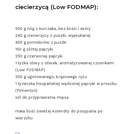
ciecierzycą (Low FODMAP):
500 g nóg z kurczaka, bez kości i skóry
240 g ciecierzycy z puszki, wypłukanej
400 g pomidorów z puszki
150 g żółtej papryki
250 g czerwonej papryki
1 łyżka oliwy z oliwek, aromatyzowanej czosnkiem
(Low FODMAP)
300 g ugotowanego, brązowego ryżu
1 łyżeczka hiszpańskiej wędzonej papryki w proszku
(Pimenton)
sól do przyprawienia mięsa
mała ilość świeżej kolendry do posypania po
wierzchu