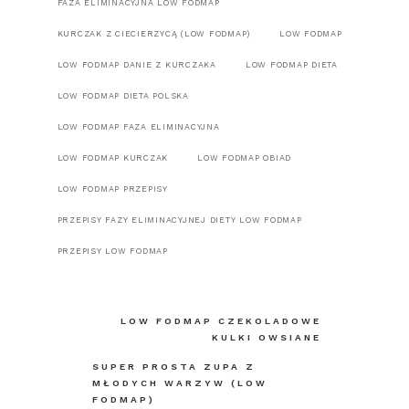
FAZA ELIMINACYJNA LOW FODMAP
KURCZAK Z CIECIERZYCĄ (LOW FODMAP)
LOW FODMAP
LOW FODMAP DANIE Z KURCZAKA
LOW FODMAP DIETA
LOW FODMAP DIETA POLSKA
LOW FODMAP FAZA ELIMINACYJNA
LOW FODMAP KURCZAK
LOW FODMAP OBIAD
LOW FODMAP PRZEPISY
PRZEPISY FAZY ELIMINACYJNEJ DIETY LOW FODMAP
PRZEPISY LOW FODMAP
Nawigacja
LOW FODMAP CZEKOLADOWE
KULKI OWSIANE
wpisu
SUPER PROSTA ZUPA Z
MŁODYCH WARZYW (LOW
FODMAP)