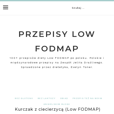
Skip
Szukaj:
to
content
PRZEPISY LOW
FODMAP
100+ przepisów diety Low FODMAP po polsku. Polskie i
międzynarodowe przepisy na Zespół Jelita Drażliwego.
Sprawdzone przez dietetyka, Evelyn Toner.
BEZ GLUTENU
BEZ LAKTOZY
OBIAD
PRZEPIS TEŻ NA MOIM
ANGIELSKIM BLOGU
Kurczak z ciecierzycą (Low FODMAP)