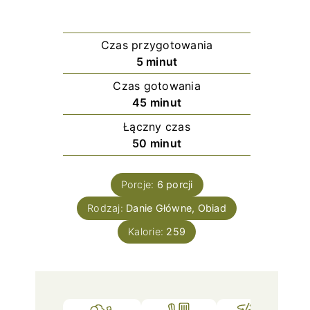
Czas przygotowania
minuty
5
minut
Czas gotowania
minuty
45
minut
Łączny czas
minuty
50
minut
Porcje:
6
porcji
Rodzaj:
Danie Główne, Obiad
Kalorie:
259