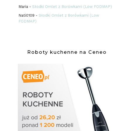
Maria
-
Słodki Omlet z Borówkami (Low FODMAP)
Nati0109
-
Słodki Omlet z Borówkami (Low
FODMAP)
Roboty kuchenne na Ceneo