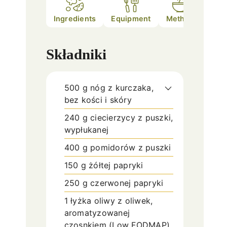
Ingredients
Equipment
Method
Składniki
500
g
nóg z kurczaka,
bez kości i skóry
240
g
ciecierzycy z puszki,
wypłukanej
400
g
pomidorów z puszki
150
g
żółtej papryki
250
g
czerwonej papryki
1
łyżka
oliwy z oliwek,
aromatyzowanej
czosnkiem (Low FODMAP)